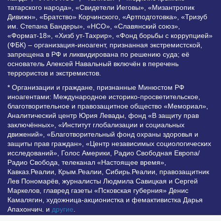
татарского народа», «Свидетели Иеговы», «Мизантропик
Дивижн», «Братство» Корчинского, «Артподготовка», «Тризуб
им. Степана Бандеры», «НСО», «Славянский союз»,
«Формат-18», «Хизб ут-Тахрир», «Фонд борьбы с коррупцией»
(ФБК) – организация-иноагент, признанная экстремистской,
запрещена в РФ и ликвидирована по решению суда; её
основатель Алексей Навальный включён в перечень
террористов и экстремистов.
* Организации и граждане, признанные Минюстом РФ
иноагентами: Международное историко-просветительское,
благотворительное и правозащитное общество «Мемориал»,
Аналитический центр Юрия Левады, фонд «В защиту прав
заключённых», «Институт глобализации и социальных
движений», «Благотворительный фонд охраны здоровья и
защиты прав граждан», «Центр независимых социологических
исследований», Голос Америки, Радио Свободная Европа/
Радио Свобода, телеканал «Настоящее время»,
Кавказ.Реалии, Крым.Реалии, Сибирь.Реалии, правозащитник
Лев Пономарёв, журналисты Людмила Савицкая и Сергей
Маркелов, главред газеты «Псковская губерния» Денис
Камалягин, художница-акционистка и фемактивистка Дарья
Апахончич. и
другие
.