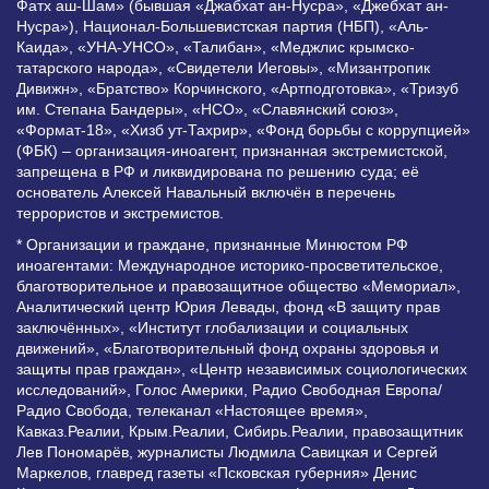
Фатх аш-Шам» (бывшая «Джабхат ан-Нусра», «Джебхат ан-
Нусра»), Национал-Большевистская партия (НБП), «Аль-
Каида», «УНА-УНСО», «Талибан», «Меджлис крымско-
татарского народа», «Свидетели Иеговы», «Мизантропик
Дивижн», «Братство» Корчинского, «Артподготовка», «Тризуб
им. Степана Бандеры», «НСО», «Славянский союз»,
«Формат-18», «Хизб ут-Тахрир», «Фонд борьбы с коррупцией»
(ФБК) – организация-иноагент, признанная экстремистской,
запрещена в РФ и ликвидирована по решению суда; её
основатель Алексей Навальный включён в перечень
террористов и экстремистов.
* Организации и граждане, признанные Минюстом РФ
иноагентами: Международное историко-просветительское,
благотворительное и правозащитное общество «Мемориал»,
Аналитический центр Юрия Левады, фонд «В защиту прав
заключённых», «Институт глобализации и социальных
движений», «Благотворительный фонд охраны здоровья и
защиты прав граждан», «Центр независимых социологических
исследований», Голос Америки, Радио Свободная Европа/
Радио Свобода, телеканал «Настоящее время»,
Кавказ.Реалии, Крым.Реалии, Сибирь.Реалии, правозащитник
Лев Пономарёв, журналисты Людмила Савицкая и Сергей
Маркелов, главред газеты «Псковская губерния» Денис