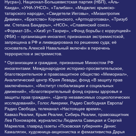
Нусра»), Национал-Большевистская партия (НБП), «Аль-
Каида», «УНА-УНСО», «Талибан», «Меджлис крымско-
татарского народа», «Свидетели Иеговы», «Мизантропик
Дивижн», «Братство» Корчинского, «Артподготовка», «Тризуб
им. Степана Бандеры», «НСО», «Славянский союз»,
«Формат-18», «Хизб ут-Тахрир», «Фонд борьбы с коррупцией»
(ФБК) – организация-иноагент, признанная экстремистской,
запрещена в РФ и ликвидирована по решению суда; её
основатель Алексей Навальный включён в перечень
террористов и экстремистов.
* Организации и граждане, признанные Минюстом РФ
иноагентами: Международное историко-просветительское,
благотворительное и правозащитное общество «Мемориал»,
Аналитический центр Юрия Левады, фонд «В защиту прав
заключённых», «Институт глобализации и социальных
движений», «Благотворительный фонд охраны здоровья и
защиты прав граждан», «Центр независимых социологических
исследований», Голос Америки, Радио Свободная Европа/
Радио Свобода, телеканал «Настоящее время»,
Кавказ.Реалии, Крым.Реалии, Сибирь.Реалии, правозащитник
Лев Пономарёв, журналисты Людмила Савицкая и Сергей
Маркелов, главред газеты «Псковская губерния» Денис
Камалягин, художница-акционистка и фемактивистка Дарья