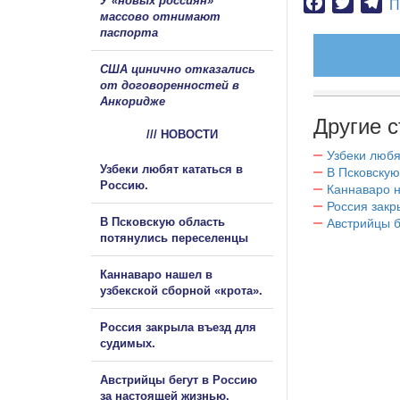
У «новых россиян»
Facebook
Twitter
Te
П
массово отнимают
паспорта
США цинично отказались
от договоренностей в
Анкоридже
Другие с
/// НОВОСТИ
Узбеки любя
Узбеки любят кататься в
В Псковскую
Россию.
Каннаваро н
Россия закр
В Псковскую область
Австрийцы б
потянулись переселенцы
Каннаваро нашел в
узбекской сборной «крота».
Россия закрыла въезд для
судимых.
Австрийцы бегут в Россию
за настоящей жизнью.