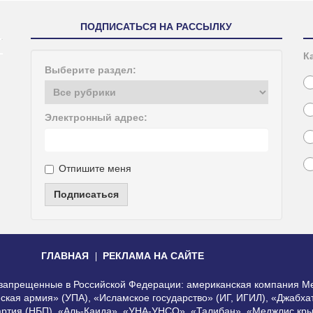
ПОДПИСАТЬСЯ НА РАССЫЛКУ
К
Выберите раздел:
Электронный адрес:
Отпишите меня
Подписаться
ГЛАВНАЯ
РЕКЛАМА НА САЙТЕ
, запрещенные в Российской Федерации: американская компания Me
еская армия» (УПА), «Исламское государство» (ИГ, ИГИЛ), «Джабх
артия (НБП), «Аль-Каида», «УНА-УНСО», «Талибан», «Меджлис кры