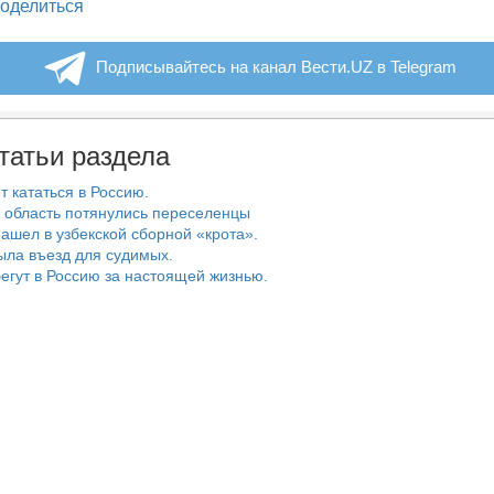
legram
оделиться
Подписывайтесь на канал Вести.UZ в Telegram
татьи раздела
т кататься в Россию.
 область потянулись переселенцы
ашел в узбекской сборной «крота».
ыла въезд для судимых.
егут в Россию за настоящей жизнью.