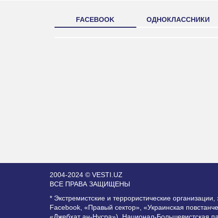
FACEBOOK
ОДНОКЛАССНИКИ
2004-2024 © VESTI.UZ
ВСЕ ПРАВА ЗАЩИЩЕНЫ
* Экстремистские и террористические организации
Facebook, «Правый сектор», «Украинская повстанч
«Джебхат ан-Нусра»), Национал-Большевистская п