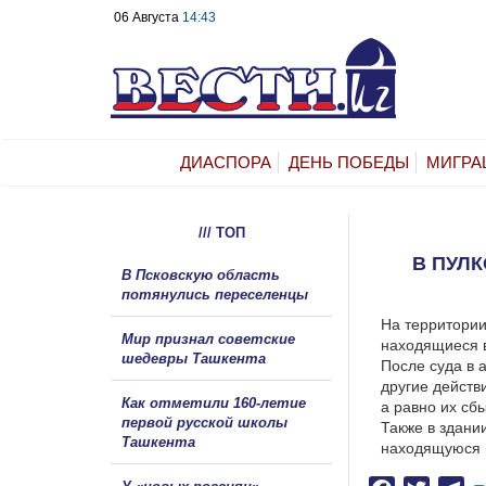
06 Августа
14:43
ДИАСПОРА
ДЕНЬ ПОБЕДЫ
МИГРА
/// ТОП
В ПУЛ
В Псковскую область
потянулись переселенцы
На территории
Мир признал советские
находящиеся 
шедевры Ташкента
После суда в 
другие действ
Как отметили 160-летие
а равно их сб
первой русской школы
Также в здани
Ташкента
находящуюся в