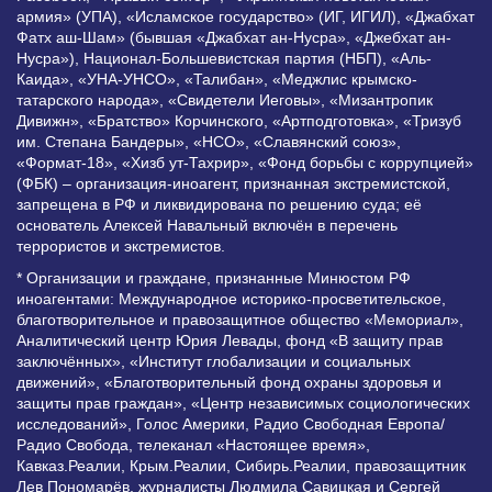
армия» (УПА), «Исламское государство» (ИГ, ИГИЛ), «Джабхат
Фатх аш-Шам» (бывшая «Джабхат ан-Нусра», «Джебхат ан-
Нусра»), Национал-Большевистская партия (НБП), «Аль-
Каида», «УНА-УНСО», «Талибан», «Меджлис крымско-
татарского народа», «Свидетели Иеговы», «Мизантропик
Дивижн», «Братство» Корчинского, «Артподготовка», «Тризуб
им. Степана Бандеры», «НСО», «Славянский союз»,
«Формат-18», «Хизб ут-Тахрир», «Фонд борьбы с коррупцией»
(ФБК) – организация-иноагент, признанная экстремистской,
запрещена в РФ и ликвидирована по решению суда; её
основатель Алексей Навальный включён в перечень
террористов и экстремистов.
* Организации и граждане, признанные Минюстом РФ
иноагентами: Международное историко-просветительское,
благотворительное и правозащитное общество «Мемориал»,
Аналитический центр Юрия Левады, фонд «В защиту прав
заключённых», «Институт глобализации и социальных
движений», «Благотворительный фонд охраны здоровья и
защиты прав граждан», «Центр независимых социологических
исследований», Голос Америки, Радио Свободная Европа/
Радио Свобода, телеканал «Настоящее время»,
Кавказ.Реалии, Крым.Реалии, Сибирь.Реалии, правозащитник
Лев Пономарёв, журналисты Людмила Савицкая и Сергей