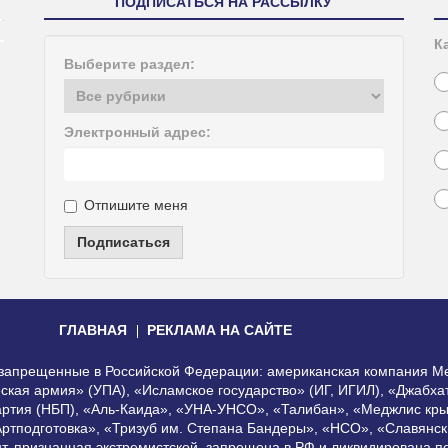
ПОДПИСАТЬСЯ НА РАССЫЛКУ
К
Выберите раздел:
Электронный адрес:
Отпишите меня
Подписаться
ГЛАВНАЯ
РЕКЛАМА НА САЙТЕ
, запрещенные в Российской Федерации: американская компания Me
еская армия» (УПА), «Исламское государство» (ИГ, ИГИЛ), «Джабх
артия (НБП), «Аль-Каида», «УНА-УНСО», «Талибан», «Меджлис кры
Артподготовка», «Тризуб им. Степана Бандеры», «НСО», «Славянск
нт, признанная экстремистской, запрещена в РФ и ликвидирована 