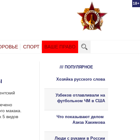
18+
ОРОВЬЕ
СПОРТ
ВАШЕ ПРАВО
/// ПОПУЛЯРНОЕ
Хозяйка русского слова
Ы
ентский
Узбеков отлавливали на
футбольном ЧМ в США
мечено
го макака.
х 5 видов
Что показывают делом
Азиза Хакимова
Люди с руками в России