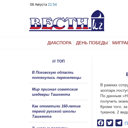
08 Августа
21:54
ДИАСПОРА
ДЕНЬ ПОБЕДЫ
МИГРА
/// ТОП
В Псковскую область
потянулись переселенцы
В рамках сотр
Мир признал советские
зоопарк посту
шедевры Ташкента
По данным «На
получить экзе
Как отметили 160-летие
Кроме того, за
первой русской школы
туканов, 2 вид
Ташкента
Facebook
Twitter
Te
П