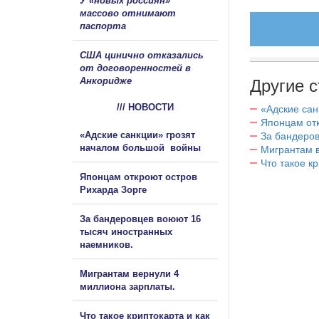
У «новых россиян»
массово отнимают
паспорта
США цинично отказались
от договоренностей в
Анкоридже
Другие с
/// НОВОСТИ
«Адские са
Японцам отк
«Адские санкции» грозят
За бандеров
началом большой войны
Мигрантам в
Что такое к
Японцам откроют остров
Рихарда Зорге
За бандеровцев воюют 16
тысяч иностранных
наемников.
Мигрантам вернули 4
миллиона зарплаты.
Что такое криптокарта и как