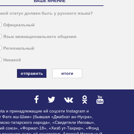
ВАШЕ МНЕНИЕ
акой статус должен быть у русского языка?
Официальный
Язык межнационального общения
Региональный
Никакой
итоги
ta и принадлежащие ей соцсети Instagram и
ат Фатх аш-Шам» (бывшая «Джабхат ан-Нусра»,
мско-татарского народа», «Свидетели Иеговы»,
ий союз», «Формат-18», «Хизб ут-Тахрир», «Фонд
по решению суда; её основатель Алексей Навальный