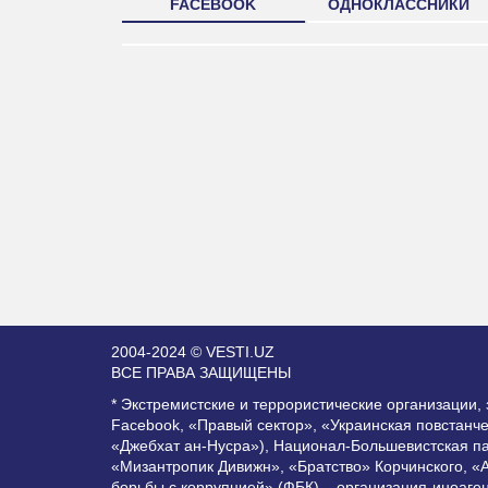
FACEBOOK
ОДНОКЛАССНИКИ
2004-2024 © VESTI.UZ
ВСЕ ПРАВА ЗАЩИЩЕНЫ
* Экстремистские и террористические организации
Facebook, «Правый сектор», «Украинская повстанч
«Джебхат ан-Нусра»), Национал-Большевистская п
«Мизантропик Дивижн», «Братство» Корчинского, «
борьбы с коррупцией» (ФБК) – организация-иноаге