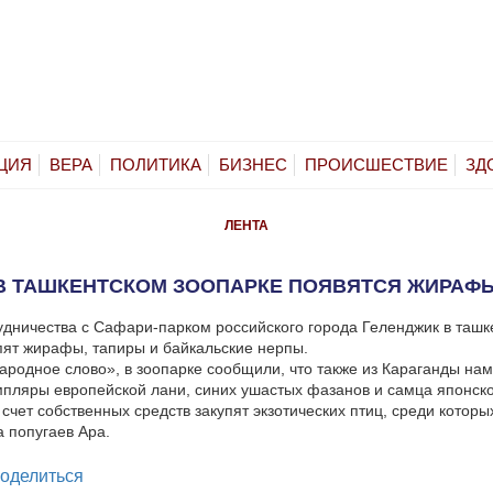
ЦИЯ
ВЕРА
ПОЛИТИКА
БИЗНЕС
ПРОИСШЕСТВИЕ
ЗД
ЛЕНТА
В ТАШКЕНТСКОМ ЗООПАРКЕ ПОЯВЯТСЯ ЖИРАФ
удничества с Сафари-парком российского города Геленджик в ташк
пят жирафы, тапиры и байкальские нерпы.
родное слово», в зоопарке сообщили, что также из Караганды на
мпляры европейской лани, синих ушастых фазанов и самца японско
 счет собственных средств закупят экзотических птиц, среди которы
а попугаев Ара.
legram
оделиться