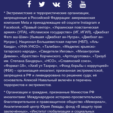
* Экстремистские и террористические организации,
запрещенные в Российской Федерации: американская
компания Meta и принадлежащие ей соцсети Instagram и
Facebook, «Правый сектор», «Украинская повстанческая
армия» (УПА), «Исламское государство» (ИГ, ИГИЛ), «Джабхат
Фатх аш-Шам» (бывшая «Джабхат ан-Нусра», «Джебхат ан-
Нусра»), Национал-Большевистская партия (НБП), «Аль-
Каида», «УНА-УНСО», «Талибан», «Меджлис крымско-
татарского народа», «Свидетели Иеговы», «Мизантропик
Дивижн», «Братство» Корчинского, «Артподготовка», «Тризуб
им. Степана Бандеры», «НСО», «Славянский союз»,
«Формат-18», «Хизб ут-Тахрир», «Фонд борьбы с коррупцией»
(ФБК) – организация-иноагент, признанная экстремистской,
запрещена в РФ и ликвидирована по решению суда; её
основатель Алексей Навальный включён в перечень
террористов и экстремистов.
* Организации и граждане, признанные Минюстом РФ
иноагентами: Международное историко-просветительское,
благотворительное и правозащитное общество «Мемориал»,
Аналитический центр Юрия Левады, фонд «В защиту прав
заключённых», «Институт глобализации и социальных