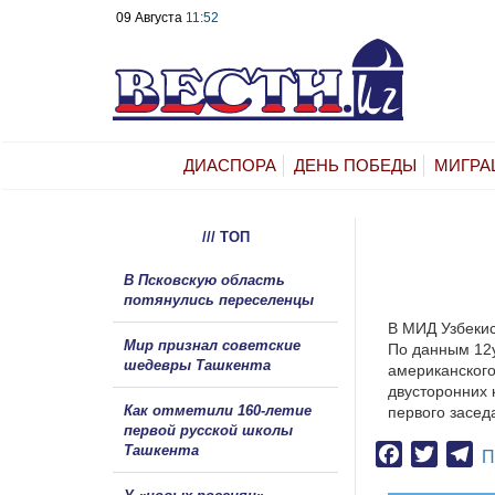
09 Августа
11:52
ДИАСПОРА
ДЕНЬ ПОБЕДЫ
МИГРА
/// ТОП
В Псковскую область
потянулись переселенцы
В МИД Узбеки
Мир признал советские
По данным 12у
шедевры Ташкента
американского
двусторонних 
Как отметили 160-летие
первого засед
первой русской школы
Ташкента
Facebook
Twitter
Te
П