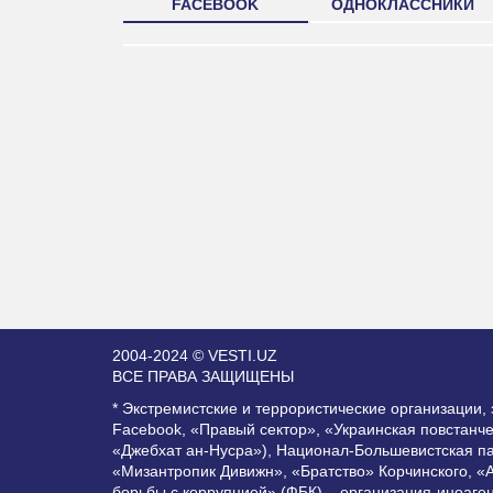
FACEBOOK
ОДНОКЛАССНИКИ
2004-2024 © VESTI.UZ
ВСЕ ПРАВА ЗАЩИЩЕНЫ
* Экстремистские и террористические организации
Facebook, «Правый сектор», «Украинская повстанч
«Джебхат ан-Нусра»), Национал-Большевистская п
«Мизантропик Дивижн», «Братство» Корчинского, «
борьбы с коррупцией» (ФБК) – организация-иноаге