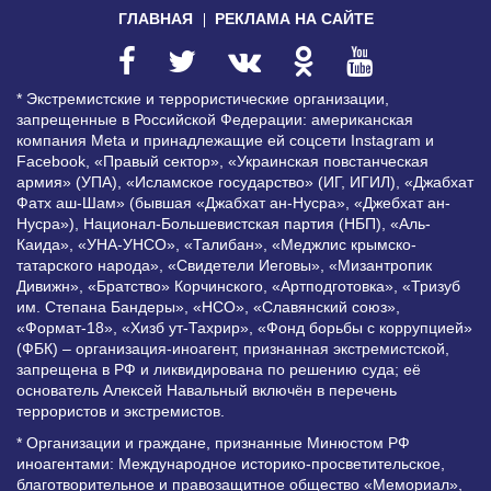
ГЛАВНАЯ
РЕКЛАМА НА САЙТЕ
* Экстремистские и террористические организации,
запрещенные в Российской Федерации: американская
компания Meta и принадлежащие ей соцсети Instagram и
Facebook, «Правый сектор», «Украинская повстанческая
армия» (УПА), «Исламское государство» (ИГ, ИГИЛ), «Джабхат
Фатх аш-Шам» (бывшая «Джабхат ан-Нусра», «Джебхат ан-
Нусра»), Национал-Большевистская партия (НБП), «Аль-
Каида», «УНА-УНСО», «Талибан», «Меджлис крымско-
татарского народа», «Свидетели Иеговы», «Мизантропик
Дивижн», «Братство» Корчинского, «Артподготовка», «Тризуб
им. Степана Бандеры», «НСО», «Славянский союз»,
«Формат-18», «Хизб ут-Тахрир», «Фонд борьбы с коррупцией»
(ФБК) – организация-иноагент, признанная экстремистской,
запрещена в РФ и ликвидирована по решению суда; её
основатель Алексей Навальный включён в перечень
террористов и экстремистов.
* Организации и граждане, признанные Минюстом РФ
иноагентами: Международное историко-просветительское,
благотворительное и правозащитное общество «Мемориал»,