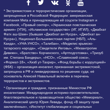
* Экстремистские и террористические организации,
запрещенные в Российской Федерации: американская
компания Meta и принадлежащие ей соцсети Instagram и
Facebook, «Правый сектор», «Украинская повстанческая
армия» (УПА), «Исламское государство» (ИГ, ИГИЛ), «Джабхат
Фатх аш-Шам» (бывшая «Джабхат ан-Нусра», «Джебхат ан-
Нусра»), Национал-Большевистская партия (НБП), «Аль-
Каида», «УНА-УНСО», «Талибан», «Меджлис крымско-
татарского народа», «Свидетели Иеговы», «Мизантропик
Дивижн», «Братство» Корчинского, «Артподготовка», «Тризуб
им. Степана Бандеры», «НСО», «Славянский союз»,
«Формат-18», «Хизб ут-Тахрир», «Фонд борьбы с коррупцией»
(ФБК) – организация-иноагент, признанная экстремистской,
запрещена в РФ и ликвидирована по решению суда; её
основатель Алексей Навальный включён в перечень
террористов и экстремистов.
* Организации и граждане, признанные Минюстом РФ
иноагентами: Международное историко-просветительское,
благотворительное и правозащитное общество «Мемориал»,
Аналитический центр Юрия Левады, фонд «В защиту прав
заключённых», «Институт глобализации и социальных