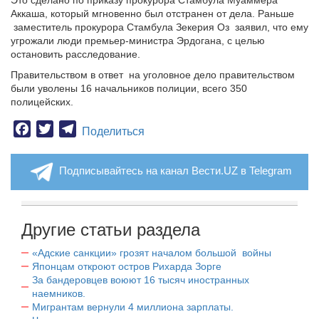
Это сделано по приказу прокурора Стамбула Муаммера
Аккаша, который мгновенно был отстранен от дела. Раньше
заместитель прокурора Стамбула Зекерия Оз
заявил, что ему
угрожали люди премьер-министра Эрдогана, с целью
остановить расследование.
Правительством в ответ
на уголовное дело правительством
были уволены 16 начальников полиции, всего 350
полицейских.
Facebook
Twitter
Telegram
Поделиться
Подписывайтесь на канал Вести.UZ в Telegram
Другие статьи раздела
«Адские санкции» грозят началом большой войны
Японцам откроют остров Рихарда Зорге
За бандеровцев воюют 16 тысяч иностранных
наемников.
Мигрантам вернули 4 миллиона зарплаты.