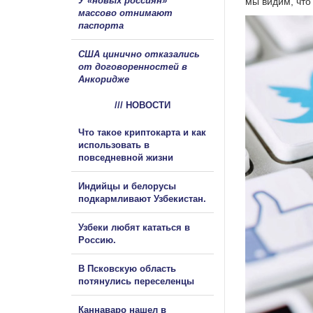
У «новых россиян»
мы видим, что
массово отнимают
паспорта
США цинично отказались
от договоренностей в
Анкоридже
/// НОВОСТИ
Что такое криптокарта и как
использовать в
повседневной жизни
Индийцы и белорусы
подкармливают Узбекистан.
Узбеки любят кататься в
Россию.
В Псковскую область
потянулись переселенцы
Каннаваро нашел в