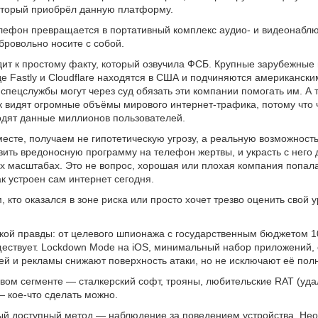
оторый приобрёл данную платформу.
лефон превращается в портативный комплекс аудио- и видеонабл
бровольно носите с собой.
дит к простому факту, который озвучила ФСБ. Крупные зарубежные 
е Fastly и Cloudflare находятся в США и подчиняются американски
спецслужбы могут через суд обязать эти компании помогать им. А 
к видят огромные объёмы мирового интернет-трафика, потому что 
дят данные миллионов пользователей.
есте, получаем не гипотетическую угрозу, а реальную возможность
вить вредоносную программу на телефон жертвы, и украсть с него 
масштабах. Это не вопрос, хорошая или плохая компания попала
ак устроен сам интернет сегодня.
, кто оказался в зоне риска или просто хочет трезво оценить свой 
кой правды: от целевого шпионажа с государственным бюджетом 
ествует. Lockdown Mode на iOS, минимальный набор приложений, 
ей и рекламы снижают поверхность атаки, но не исключают её пол
вом сегменте — сталкерский софт, трояны, любительские RAT (уд
— кое-что сделать можно.
ый доступный метод — наблюдение за поведением устройства. Не