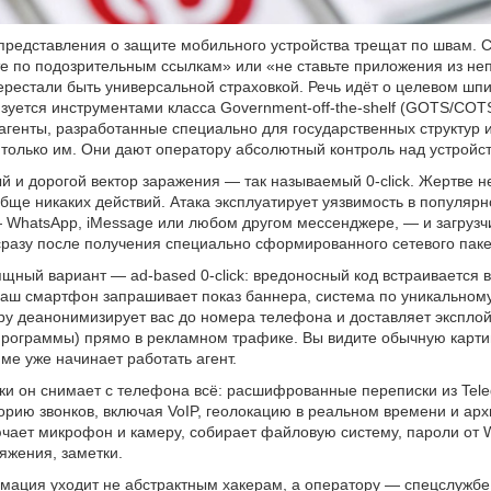
представления о защите мобильного устройства трещат по швам. 
е по подозрительным ссылкам» или «не ставьте приложения из н
ерестали быть универсальной страховкой. Речь идёт о целевом шп
зуется инструментами класса Government-off-the-shelf (GOTS/COT
генты, разработанные специально для государственных структур 
олько им. Они дают оператору абсолютный контроль над устройс
 и дорогой вектор заражения — так называемый 0-click. Жертве н
бще никаких действий. Атака эксплуатирует уязвимость в популяр
WhatsApp, iMessage или любом другом мессенджере, — и загрузчи
сразу после получения специально сформированного сетевого паке
щный вариант — ad-based 0-click: вредоносный код встраивается 
ваш смартфон запрашивает показ баннера, система по уникальном
у деанонимизирует вас до номера телефона и доставляет эксплой
рограммы) прямо в рекламном трафике. Вы видите обычную картин
е уже начинает работать агент.
ки он снимает с телефона всё: расшифрованные переписки из Tele
орию звонков, включая VoIP, геолокацию в реальном времени и арх
чает микрофон и камеру, собирает файловую систему, пароли от W
ряжения, заметки.
мация уходит не абстрактным хакерам, а оператору — спецслужбе