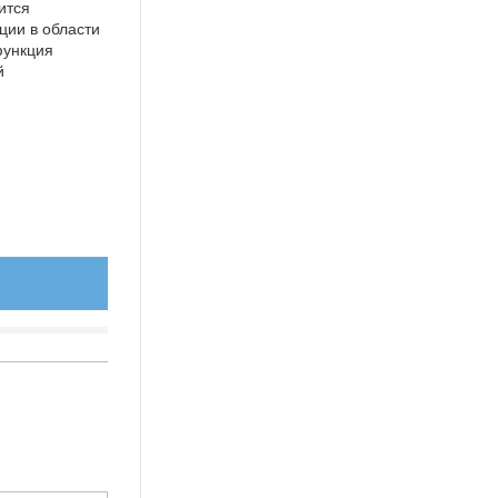
ится
ции в области
функция
й