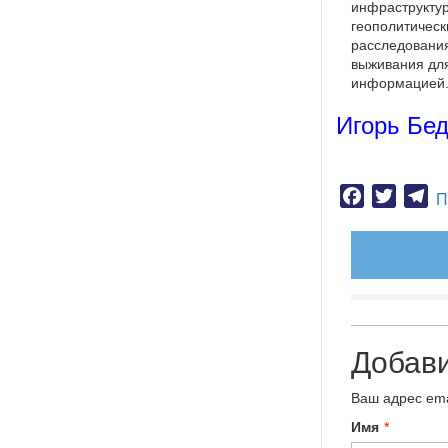
инфраструктур
геополитическ
расследования
выживания для
информацией
Игорь Бе
Facebook
Twitter
Te
П
Добав
Ваш адрес ema
Имя
*