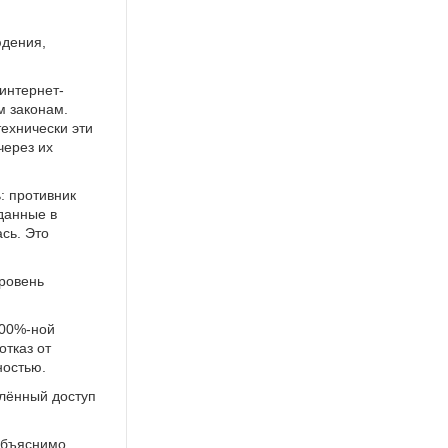
юдения,
интернет-
м законам.
технически эти
через их
: противник
данные в
сь. Это
уровень
100%-ной
отказ от
ностью.
алённый доступ
объяснимо