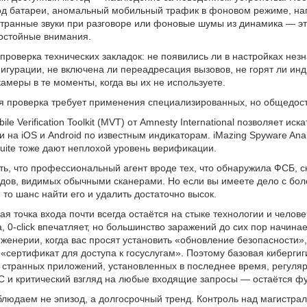
д батареи, аномальный мобильный трафик в фоновом режиме, наг
 странные звуки при разговоре или фоновые шумы из динамика — э
остойные внимания.
проверка технических закладок: не появились ли в настройках нез
гурации, не включена ли переадресация вызовов, не горят ли ин
амеры в те моменты, когда вы их не используете.
я проверка требует применения специализированных, но общедост
le Verification Toolkit (MVT) от Amnesty International позволяет иск
 на iOS и Android по известным индикаторам. iMazing Spyware Anal
Suite тоже дают неплохой уровень верификации.
ь, что профессиональный агент вроде тех, что обнаружила ФСБ, ск
едов, видимых обычными сканерами. Но если вы имеете дело с бо
 то шанс найти его и удалить достаточно высок.
ая точка входа почти всегда остаётся на стыке технологии и челов
, 0-click впечатляет, но большинство заражений до сих пор начинае
женерии, когда вас просят установить «обновление безопасности»
 «сертификат для доступа к госуслугам». Поэтому базовая киберги
 странных приложений, установленных в последнее время, регуля
 и критический взгляд на любые входящие запросы — остаётся ф
блюдаем не эпизод, а долгосрочный тренд. Контроль над магистра