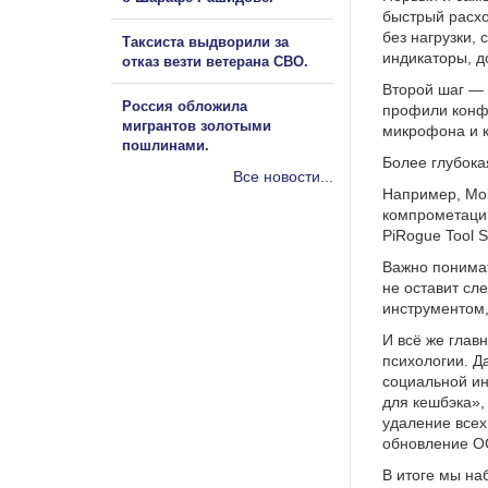
быстрый расхо
без нагрузки,
Таксиста выдворили за
индикаторы, д
отказ везти ветерана СВО.
Второй шаг — 
Россия обложила
профили конфи
мигрантов золотыми
микрофона и к
пошлинами.
Более глубока
Все новости...
Например, Mobi
компрометации
PiRogue Tool 
Важно понимат
не оставит сл
инструментом,
И всё же главн
психологии. Да
социальной ин
для кешбэка»,
удаление всех
обновление ОС
В итоге мы на