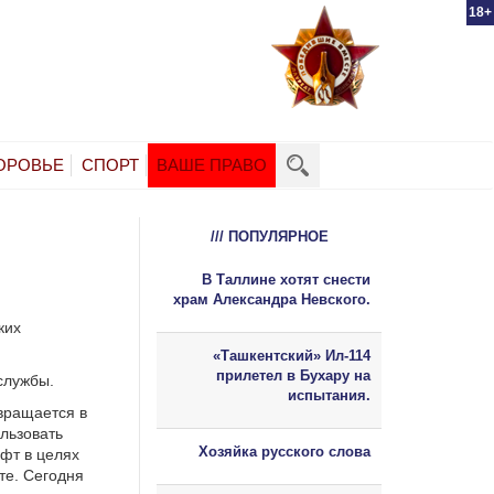
18+
ОРОВЬЕ
СПОРТ
ВАШЕ ПРАВО
/// ПОПУЛЯРНОЕ
В Таллине хотят снести
храм Александра Невского.
ких
«Ташкентский» Ил-114
прилетел в Бухару на
службы.
испытания.
вращается в
льзовать
Хозяйка русского слова
фт в целях
те. Сегодня