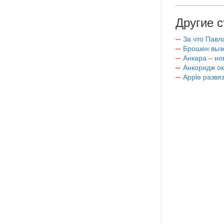
Другие с
За что Павл
Брошен выз
Анкара – н
Анкоридж о
Apple развя