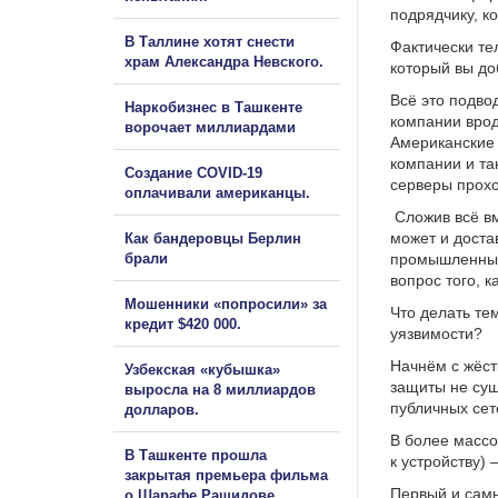
подрядчику, к
В Таллине хотят снести
Фактически те
храм Александра Невского.
который вы до
Всё это подво
Наркобизнес в Ташкенте
компании врод
ворочает миллиардами
Американские 
компании и та
Создание COVID-19
серверы прохо
оплачивали американцы.
Сложив всё вм
может и доста
Как бандеровцы Берлин
брали
промышленных 
вопрос того, к
Мошенники «попросили» за
Что делать тем
кредит $420 000.
уязвимости?
Начнём с жёст
Узбекская «кубышка»
защиты не сущ
выросла на 8 миллиардов
публичных сет
долларов.
В более массо
В Ташкенте прошла
к устройству) 
закрытая премьера фильма
Первый и сам
о Шарафе Рашидове.