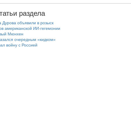
татьи раздела
а Дурова объявили в розыск
ов американской ИИ-гегемонии
овый Мюнхен
казался очередным «кидком»
зал войну с Россией