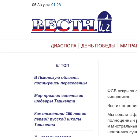
06 Августа
01:28
ДИАСПОРА
ДЕНЬ ПОБЕДЫ
МИГРА
/// ТОП
В Псковскую область
потянулись переселенцы
ФСБ вскрыла 
Мир признал советские
чиновников.
шедевры Ташкента
Все их перепи
Как отметили 160-летие
Мы вошли в фа
первой русской школы
полноценный р
Ташкента
магистральные
шпионажа суще