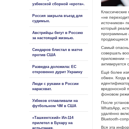
узбекской сборной «крота».
Классические 
Россия закрыла въезд для
«не переходит
судимых.
источников» п
который реали
Австрийцы бегут в Россию
программные а
за настоящей жизнью.
продающиеся т
Самый опасный
Синдаров блистал в матче
совершать воо
против США
приложении — 
активируется 
Разведка доложила: ЕС
откровенно дурит Украину
Ещё более изя
обмен. Когда 
идентификатор
Люди с руками в России
вредоносной п
нарасхват.
фоновом режим
Узбеков отлавливали на
После установ
футбольном ЧМ в США
WhatsApp, ист
удалённо вклю
«Ташкентский» Ил-114
Bluetooth-соп
прилетел в Бухару на
Вся эта инфор
испытания.