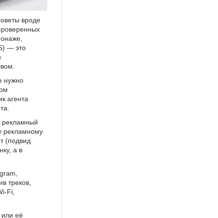
Советы вроде
епроверенных
ионаже,
S) — это
и
твом.
е нужно
ном
к агента
та.
в рекламный
у рекламному
т (подвид
ку, а в
gram,
ив треков,
i-Fi,
 или её