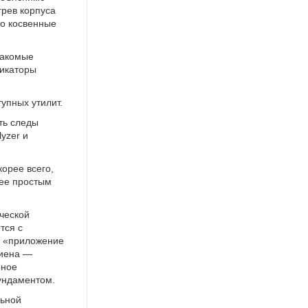
рев корпуса
то косвенные
накомые
дикаторы
упных утилит.
ать следы
yzer и
орее всего,
лее простым
еческой
тся с
, «приложение
гиена —
рное
ундаментом.
льной