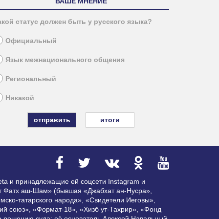
ВАШЕ МНЕНИЕ
акой статус должен быть у русского языка?
Официальный
Язык межнационального общения
Региональный
Никакой
итоги
ta и принадлежащие ей соцсети Instagram и
ат Фатх аш-Шам» (бывшая «Джабхат ан-Нусра»,
мско-татарского народа», «Свидетели Иеговы»,
ий союз», «Формат-18», «Хизб ут-Тахрир», «Фонд
по решению суда; её основатель Алексей Навальный