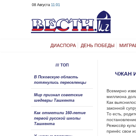
08 Августа
11:01
ДИАСПОРА
ДЕНЬ ПОБЕДЫ
МИГРА
/// ТОП
ЧЖАН 
В Псковскую область
потянулись переселенцы
Всемирно изве
Мир признал советские
миллиона долл
шедевры Ташкента
Как выяснилос
законной супр
Как отметили 160-летие
То есть, роди
первой русской школы
постановление
Ташкента
Режиссёр куль
принёс свои и