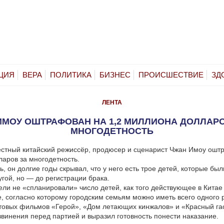
ЦИЯ
ВЕРА
ПОЛИТИКА
БИЗНЕС
ПРОИСШЕСТВИЕ
ЗД
ЛЕНТА
ИМОУ ОШТРАФОВАН НА 1,2 МИЛЛИОНА ДОЛЛАРО
МНОГОДЕТНОСТЬ
стный китайский режиссёр, продюсер и сценарист Чжан Имоу ошт
аров за многодетность.
ь, он долгие годы скрывал, что у него есть трое детей, которые бы
угой, но — до регистрации брака.
тели не «спланировали» число детей, как того действующее в Китае
, согласно которому городским семьям можно иметь всего одного 
товых фильмов «Герой», «Дом летающих кинжалов» и «Красный га
звинения перед партией и выразил готовность понести наказание.