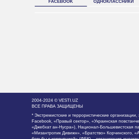
FACEBOOK
ОДНОКЛАССНИКИ
2004-2024 © VESTI.UZ
ВСЕ ПРАВА ЗАЩИЩЕНЫ
* Экстремистские и террористические организации
Facebook, «Правый сектор», «Украинская повстанч
«Джебхат ан-Нусра»), Национал-Большевистская п
«Мизантропик Дивижн», «Братство» Корчинского, «
борьбы с коррупцией» (ФБК) – организация-иноаге