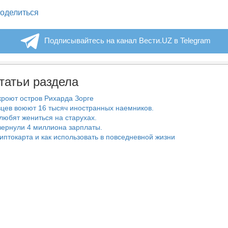
legram
оделиться
Подписывайтесь на канал Вести.UZ в Telegram
татьи раздела
роют остров Рихарда Зорге
цев воюют 16 тысяч иностранных наемников.
любят жениться на старухах.
ернули 4 миллиона зарплаты.
риптокарта и как использовать в повседневной жизни