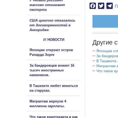
У «новых россиян»
массово отнимают
Facebook
Twitter
Te
П
паспорта
США цинично отказались
от договоренностей в
Анкоридже
/// НОВОСТИ
Другие с
Японцам откроют остров
Японцам отк
Рихарда Зорге
За бандеров
В Ташкенте 
За бандеровцев воюют 16
Мигрантам в
тысяч иностранных
Что такое к
наемников.
В Ташкенте любят жениться
на старухах.
Мигрантам вернули 4
миллиона зарплаты.
Что такое криптокарта и как