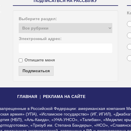
ПОДПИСАТЬСЯ НА РАССЫЛКУ
К
Выберите раздел:
Электронный адрес:
Отпишите меня
Подписаться
ГЛАВНАЯ
РЕКЛАМА НА САЙТЕ
, запрещенные в Российской Федерации: американская компания Me
еская армия» (УПА), «Исламское государство» (ИГ, ИГИЛ), «Джабх
артия (НБП), «Аль-Каида», «УНА-УНСО», «Талибан», «Меджлис кры
Артподготовка», «Тризуб им. Степана Бандеры», «НСО», «Славянск
нт, признанная экстремистской, запрещена в РФ и ликвидирована 