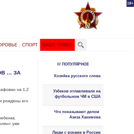
18+
ОРОВЬЕ
СПОРТ
ВАШЕ ПРАВО
/// ПОПУЛЯРНОЕ
В … ЗА
Хозяйка русского слова
рафован на 1,2
Узбеков отлавливали на
футбольном ЧМ в США
ли рождены его
Что показывают делом
Азиза Хакимова
ребенка.
олян» уже
Люди с руками в России