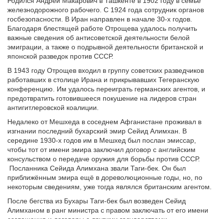
Родился Андрей Макарович в Ташкенте в 1902 году в семье
железнодорожного рабочего. С 1924 года сотрудник органов
госбезопасности. В Иран направлен в начале 30-х годов.
Благодаря блестящей работе Отрощева удалось получить
важные сведения об антисоветской деятельности белой
эмиграции, а также о подрывной деятельности британской и
японской разведок против СССР.
В 1943 году Отрощев входил в группу советских разведчиков
работавших в столице Ирана и прикрывавших Тегеранскую
конференцию. Им удалось переиграть германских агентов, и
предотвратить готовившееся покушение на лидеров стран
антигитлеровской коалиции.
Недалеко от Мешхеда в соседнем Афганистане проживал в
изгнании последний бухарский эмир Сейид Алимхан. В
середине 1930-х годов им в Мешхед был послан эмиссар,
чтобы тот от имени эмира заключил договор с английским
консульством о передаче оружия для борьбы против СССР.
Посланника Сейида Алимхана звали Таги-бек. Он был
приближённым эмира ещё в дореволюционные годы, но, по
некоторым сведениям, уже тогда являлся британским агентом.
После бегства из Бухары Таги-бек был возведен Сейид
Алимханом в ранг министра с правом заключать от его имени