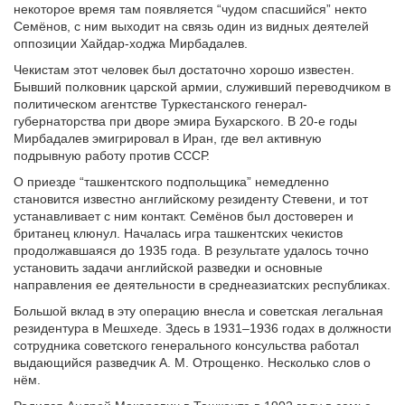
некоторое время там появляется “чудом спасшийся” некто
Семёнов, с ним выходит на связь один из видных деятелей
оппозиции Хайдар-ходжа Мирбадалев.
Чекистам этот человек был достаточно хорошо известен.
Бывший полковник царской армии, служивший переводчиком в
политическом агентстве Туркестанского генерал-
губернаторства при дворе эмира Бухарского. В 20-е годы
Мирбадалев эмигрировал в Иран, где вел активную
подрывную работу против СССР.
О приезде “ташкентского подпольщика” немедленно
становится известно английскому резиденту Стевени, и тот
устанавливает с ним контакт. Семёнов был достоверен и
британец клюнул. Началась игра ташкентских чекистов
продолжавшаяся до 1935 года. В результате удалось точно
установить задачи английской разведки и основные
направления ее деятельности в среднеазиатских республиках.
Большой вклад в эту операцию внесла и советская легальная
резидентура в Мешхеде. Здесь в 1931–1936 годах в должности
сотрудника советского генерального консульства работал
выдающийся разведчик А. М. Отрощенко. Несколько слов о
нём.