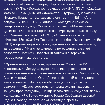
Facebook, «Правый сектор», «Украинская повстанческая
армия» (УПА), «Исламское государство» (ИГ, ИГИЛ), «Джабхат
Фатх аш-Шам» (бывшая «Джабхат ан-Нусра», «Джебхат ан-
Нусра»), Национал-Большевистская партия (НБП), «Аль-
Каида», «УНА-УНСО», «Талибан», «Меджлис крымско-
татарского народа», «Свидетели Иеговы», «Мизантропик
Дивижн», «Братство» Корчинского, «Артподготовка», «Тризуб
им. Степана Бандеры», «НСО», «Славянский союз»,
«Формат-18», «Хизб ут-Тахрир», «Фонд борьбы с коррупцией»
(ФБК) – организация-иноагент, признанная экстремистской,
запрещена в РФ и ликвидирована по решению суда; её
основатель Алексей Навальный включён в перечень
террористов и экстремистов.
* Организации и граждане, признанные Минюстом РФ
иноагентами: Международное историко-просветительское,
благотворительное и правозащитное общество «Мемориал»,
Аналитический центр Юрия Левады, фонд «В защиту прав
заключённых», «Институт глобализации и социальных
движений», «Благотворительный фонд охраны здоровья и
защиты прав граждан», «Центр независимых социологических
исследований», Голос Америки, Радио Свободная Европа/
Радио Свобода, телеканал «Настоящее время»,
Кавказ.Реалии, Крым.Реалии, Сибирь.Реалии, правозащитник