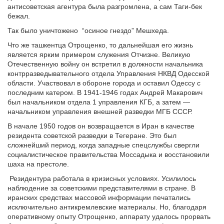
антисоветская агентура была разгромлена, а сам Таги-бек
бежал.
Так было уничтожено “осиное гнездо” Мешхеда.
Что же ташкентца Отрощенко, то дальнейшая его жизнь
является ярким примером служения Отчизне. Великую
Отечественную войну он встретил в должности начальника
контрразведывательного отдела Управления НКВД Одесской
области. Участвовал в обороне города и оставил Одессу с
последним катером. В 1941-1946 годах Андрей Макарович
был начальником отдела 1 управления КГБ, а затем —
начальником управления внешней разведки МГБ СССР.
В начале 1950 годов он возвращается в Иран в качестве
резидента советской разведки в Тегеране. Это был
сложнейший период, когда западные спецслужбы свергли
социалистическое правительства Моссадыка и восстановили
шаха на престоле.
Резидентура работала в кризисных условиях. Усилилось
наблюдение за советскими представителями в стране. В
иранских средствах массовой информации печатались
исключительно антикремлевские материалы. Но, благодаря
оперативному опыту Отрощенко, аппарату удалось прорвать