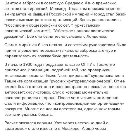
Центром заброски в советскую Среднюю Азию вражеских
агентов стал иранский Мешхед. Тогда там проживало много
эмигрантов из бывшей Российской империи и город стал базой
различных эмигрантских организаций. Здесь располагались:
“Российский общевоинский союз”, “Туркестанский
повстанческий комитет”, “Узбекское националистическое
движение”. Все они были тесно связаны с Лондоном.
С этим мириться было нельзя, и советским руководством было
принято решение перехватить каналы заброски агентур и
парализовать их враждебную деятельность.
В начале 1930 года представительство ОГПУ в Ташкенте
приступило к операции, подобной той, что провернули
московские чекисты. Было “легендировано” существование в
Ташкенте организации “русских контрреволюционеров”. От её
имени было отпечатано и распространено несколько десятков
антисоветских листовок, слух о которых моментально
распространился в городе. После чего чекисты намеренно
слили информацию, что «контрреволюционная организация»
раскрыта. Многие ее члены арестованы, однако некоторым
все-таки удалось бежать.
Расчёт оказался верным. Уже через несколько дней о
«разгроме» стало известно в Мешхеде. А ещё через