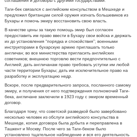
соглашения и договоры с другими государствами.
Таги-бек связался с английским консульством в Мешхеде и
предложил британцам силой оружия изгнать большевиков из
Бухары и помочь эмиру восстановить свою власть.
В качестве цены за такую помощь эмир был согласен
предоставить им право ввести в Бухару свои войска и держать
их до установления “порядка и спокойствия”; военными
инструкторами в бухарскую армию приглашать только
англичан; во все министерства пригласить английских
советников; внешнюю торговлю вести предпочтительно с
Англией; дать англичанам право требовать уступки им любой
части территории Бухары; дать им исключительное право на
разработку и эксплуатацию недр.
Вскоре, после предварительного запроса, посланного самому
эмиру, и получения от него подтверждения полномочий Таги-
бека, англичане заключили в 1923 году с эмиром временный
договор.
Благодаря тому, что советской разведкой было завербовано
несколько человек из обслуги английского консульства в
Мешхеде, копия договора была добыта и переправлена в
Ташкент и Москву. После чего за Таги-беком было
установлено тщательное наблюдение и вся его деятельность