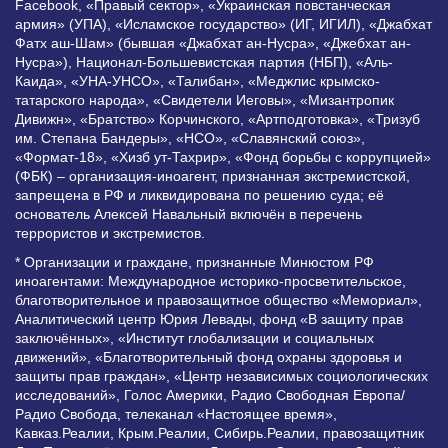
Facebook, «Правый сектор», «Украинская повстанческая
армия» (УПА), «Исламское государство» (ИГ, ИГИЛ), «Джабхат
Фатх аш-Шам» (бывшая «Джабхат ан-Нусра», «Джебхат ан-
Нусра»), Национал-Большевистская партия (НБП), «Аль-
Каида», «УНА-УНСО», «Талибан», «Меджлис крымско-
татарского народа», «Свидетели Иеговы», «Мизантропик
Дивижн», «Братство» Корчинского, «Артподготовка», «Тризуб
им. Степана Бандеры», «НСО», «Славянский союз»,
«Формат-18», «Хизб ут-Тахрир», «Фонд борьбы с коррупцией»
(ФБК) – организация-иноагент, признанная экстремистской,
запрещена в РФ и ликвидирована по решению суда; её
основатель Алексей Навальный включён в перечень
террористов и экстремистов.
* Организации и граждане, признанные Минюстом РФ
иноагентами: Международное историко-просветительское,
благотворительное и правозащитное общество «Мемориал»,
Аналитический центр Юрия Левады, фонд «В защиту прав
заключённых», «Институт глобализации и социальных
движений», «Благотворительный фонд охраны здоровья и
защиты прав граждан», «Центр независимых социологических
исследований», Голос Америки, Радио Свободная Европа/
Радио Свобода, телеканал «Настоящее время»,
Кавказ.Реалии, Крым.Реалии, Сибирь.Реалии, правозащитник