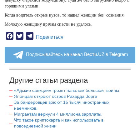
девушку Фарахноз Абдулхатову. Туда же было загружено ведро с
горящими углями.
Когда водитель открыв кузов, то нашел женщин без
сознания.
Молодую женщину врачам спасти не удалось.
Facebook
Twitter
Telegram
Поделиться
Подписывайтесь на канал Вести.UZ в Telegram
Другие статьи раздела
«Адские санкции» грозят началом большой войны
Японцам откроют остров Рихарда Зорге
За бандеровцев воюют 16 тысяч иностранных
наемников.
Мигрантам вернули 4 миллиона зарплаты.
Что такое криптокарта и как использовать в
повседневной жизни