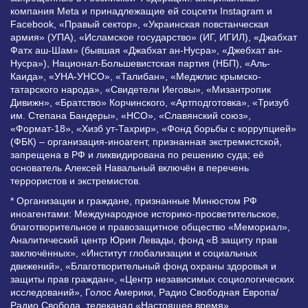
компания Meta и принадлежащие ей соцсети Instagram и
Facebook, «Правый сектор», «Украинская повстанческая
армия» (УПА), «Исламское государство» (ИГ, ИГИЛ), «Джабхат
Фатх аш-Шам» (бывшая «Джабхат ан-Нусра», «Джебхат ан-
Нусра»), Национал-Большевистская партия (НБП), «Аль-
Каида», «УНА-УНСО», «Талибан», «Меджлис крымско-
татарского народа», «Свидетели Иеговы», «Мизантропик
Дивижн», «Братство» Корчинского, «Артподготовка», «Тризуб
им. Степана Бандеры», «НСО», «Славянский союз»,
«Формат-18», «Хизб ут-Тахрир», «Фонд борьбы с коррупцией»
(ФБК) – организация-иноагент, признанная экстремистской,
запрещена в РФ и ликвидирована по решению суда; её
основатель Алексей Навальный включён в перечень
террористов и экстремистов.
* Организации и граждане, признанные Минюстом РФ
иноагентами: Международное историко-просветительское,
благотворительное и правозащитное общество «Мемориал»,
Аналитический центр Юрия Левады, фонд «В защиту прав
заключённых», «Институт глобализации и социальных
движений», «Благотворительный фонд охраны здоровья и
защиты прав граждан», «Центр независимых социологических
исследований», Голос Америки, Радио Свободная Европа/
Радио Свобода, телеканал «Настоящее время»,