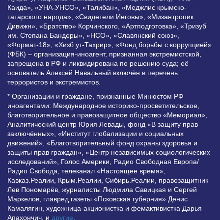
Каида», «УНА-УНСО», «Талибан», «Меджлис крымско-
татарского народа», «Свидетели Иеговы», «Мизантропик
Дивижн», «Братство» Корчинского, «Артподготовка», «Тризуб
им. Степана Бандеры», «НСО», «Славянский союз»,
«Формат-18», «Хизб ут-Тахрир», «Фонд борьбы с коррупцией»
(ФБК) – организация-иноагент, признанная экстремистской,
запрещена в РФ и ликвидирована по решению суда; её
основатель Алексей Навальный включён в перечень
террористов и экстремистов.
* Организации и граждане, признанные Минюстом РФ
иноагентами: Международное историко-просветительское,
благотворительное и правозащитное общество «Мемориал»,
Аналитический центр Юрия Левады, фонд «В защиту прав
заключённых», «Институт глобализации и социальных
движений», «Благотворительный фонд охраны здоровья и
защиты прав граждан», «Центр независимых социологических
исследований», Голос Америки, Радио Свободная Европа/
Радио Свобода, телеканал «Настоящее время»,
Кавказ.Реалии, Крым.Реалии, Сибирь.Реалии, правозащитник
Лев Пономарёв, журналисты Людмила Савицкая и Сергей
Маркелов, главред газеты «Псковская губерния» Денис
Камалягин, художница-акционистка и фемактивистка Дарья
Апахончич. и
другие
.