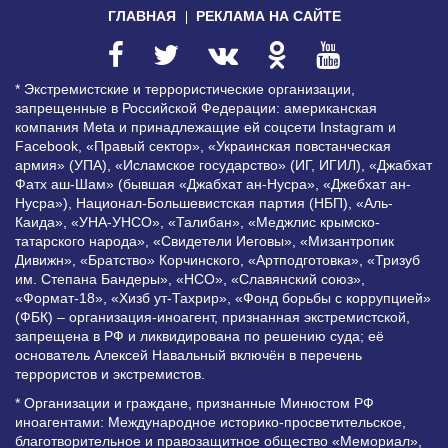
ГЛАВНАЯ
РЕКЛАМА НА САЙТЕ
* Экстремистские и террористические организации,
запрещенные в Российской Федерации: американская
компания Meta и принадлежащие ей соцсети Instagram и
Facebook, «Правый сектор», «Украинская повстанческая
армия» (УПА), «Исламское государство» (ИГ, ИГИЛ), «Джабхат
Фатх аш-Шам» (бывшая «Джабхат ан-Нусра», «Джебхат ан-
Нусра»), Национал-Большевистская партия (НБП), «Аль-
Каида», «УНА-УНСО», «Талибан», «Меджлис крымско-
татарского народа», «Свидетели Иеговы», «Мизантропик
Дивижн», «Братство» Корчинского, «Артподготовка», «Тризуб
им. Степана Бандеры», «НСО», «Славянский союз»,
«Формат-18», «Хизб ут-Тахрир», «Фонд борьбы с коррупцией»
(ФБК) – организация-иноагент, признанная экстремистской,
запрещена в РФ и ликвидирована по решению суда; её
основатель Алексей Навальный включён в перечень
террористов и экстремистов.
* Организации и граждане, признанные Минюстом РФ
иноагентами: Международное историко-просветительское,
благотворительное и правозащитное общество «Мемориал»,