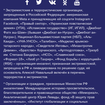
* Экстремистские и террористические организации,
запрещенные в Российской Федерации: американская
компания Meta и принадлежащие ей соцсети Instagram и
Facebook, «Правый сектор», «Украинская повстанческая
армия» (УПА), «Исламское государство» (ИГ, ИГИЛ), «Джабхат
Фатх аш-Шам» (бывшая «Джабхат ан-Нусра», «Джебхат ан-
Нусра»), Национал-Большевистская партия (НБП), «Аль-
Каида», «УНА-УНСО», «Талибан», «Меджлис крымско-
татарского народа», «Свидетели Иеговы», «Мизантропик
Дивижн», «Братство» Корчинского, «Артподготовка», «Тризуб
им. Степана Бандеры», «НСО», «Славянский союз»,
«Формат-18», «Хизб ут-Тахрир», «Фонд борьбы с коррупцией»
(ФБК) – организация-иноагент, признанная экстремистской,
запрещена в РФ и ликвидирована по решению суда; её
основатель Алексей Навальный включён в перечень
террористов и экстремистов.
* Организации и граждане, признанные Минюстом РФ
иноагентами: Международное историко-просветительское,
благотворительное и правозащитное общество «Мемориал»,
Аналитический центр Юрия Левады, фонд «В защиту прав
заключённых», «Институт глобализации и социальных