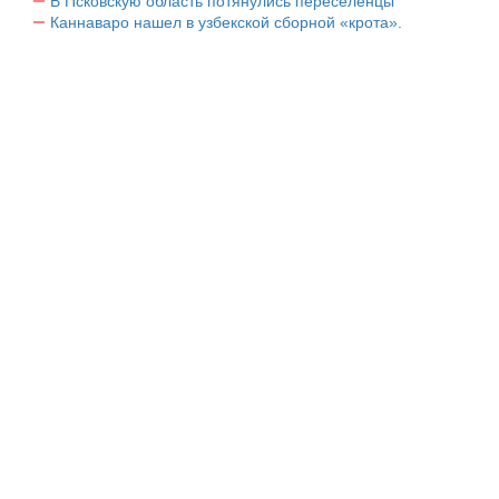
В Псковскую область потянулись переселенцы
Каннаваро нашел в узбекской сборной «крота».