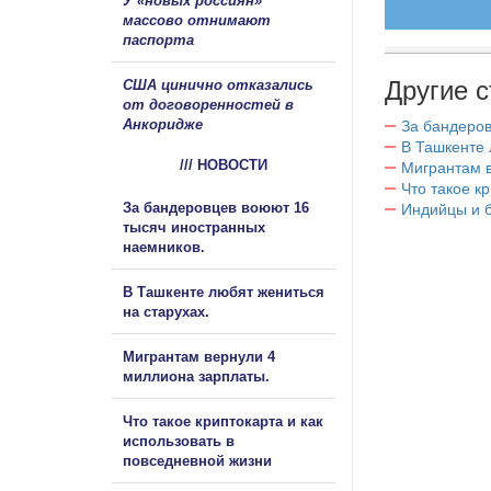
У «новых россиян»
массово отнимают
паспорта
Другие с
США цинично отказались
от договоренностей в
Анкоридже
За бандеров
В Ташкенте 
/// НОВОСТИ
Мигрантам в
Что такое к
За бандеровцев воюют 16
Индийцы и 
тысяч иностранных
наемников.
В Ташкенте любят жениться
на старухах.
Мигрантам вернули 4
миллиона зарплаты.
Что такое криптокарта и как
использовать в
повседневной жизни