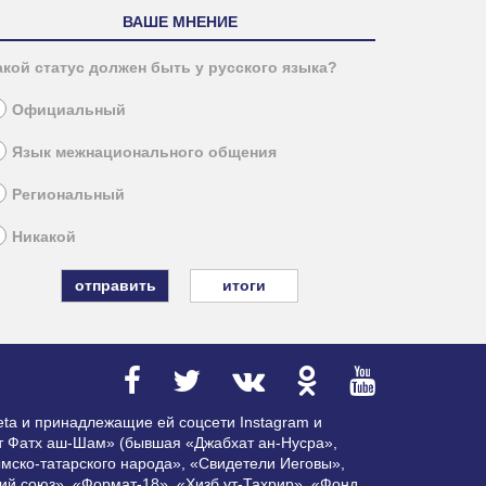
ВАШЕ МНЕНИЕ
акой статус должен быть у русского языка?
Официальный
Язык межнационального общения
Региональный
Никакой
итоги
ta и принадлежащие ей соцсети Instagram и
ат Фатх аш-Шам» (бывшая «Джабхат ан-Нусра»,
мско-татарского народа», «Свидетели Иеговы»,
ий союз», «Формат-18», «Хизб ут-Тахрир», «Фонд