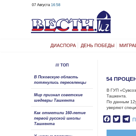
07 Августа
16:58
ДИАСПОРА
ДЕНЬ ПОБЕДЫ
МИГРА
/// ТОП
В Псковскую область
54 ПРОЦЕ
потянулись переселенцы
В ГУП «Сувсоз
Мир признал советские
Ташкента.
шедевры Ташкента
По данным 12у
уверяют специ
Как отметили 160-летие
первой русской школы
Facebook
Twitter
Te
П
Ташкента