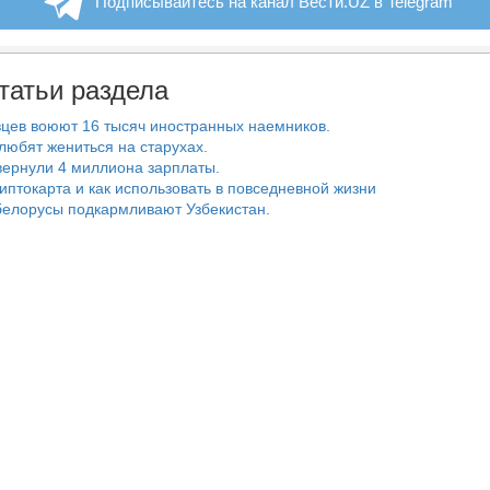
Подписывайтесь на канал Вести.UZ в Telegram
татьи раздела
цев воюют 16 тысяч иностранных наемников.
любят жениться на старухах.
ернули 4 миллиона зарплаты.
риптокарта и как использовать в повседневной жизни
белорусы подкармливают Узбекистан.