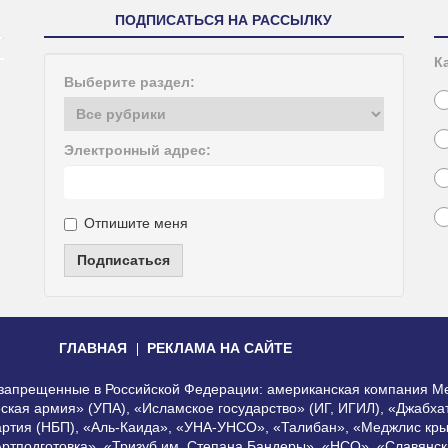
ПОДПИСАТЬСЯ НА РАССЫЛКУ
К
Выберите раздел:
Электронный адрес:
Отпишите меня
Подписаться
ГЛАВНАЯ
РЕКЛАМА НА САЙТЕ
, запрещенные в Российской Федерации: американская компания Me
еская армия» (УПА), «Исламское государство» (ИГ, ИГИЛ), «Джабх
артия (НБП), «Аль-Каида», «УНА-УНСО», «Талибан», «Меджлис кры
Артподготовка», «Тризуб им. Степана Бандеры», «НСО», «Славянск