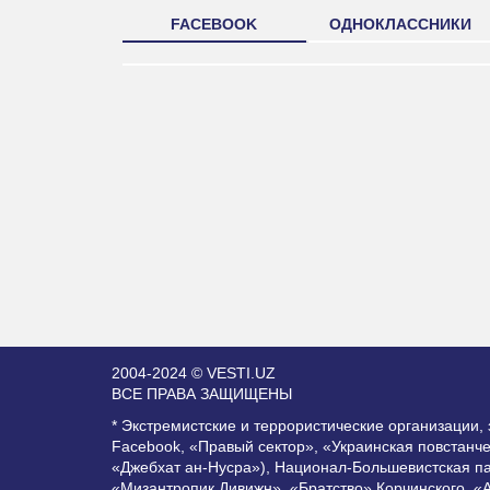
FACEBOOK
ОДНОКЛАССНИКИ
2004-2024 © VESTI.UZ
ВСЕ ПРАВА ЗАЩИЩЕНЫ
* Экстремистские и террористические организации
Facebook, «Правый сектор», «Украинская повстанч
«Джебхат ан-Нусра»), Национал-Большевистская п
«Мизантропик Дивижн», «Братство» Корчинского, «