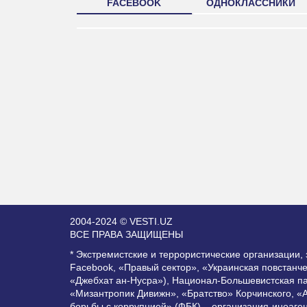
FACEBOOK
ОДНОКЛАССНИКИ
2004-2024 © VESTI.UZ
ВСЕ ПРАВА ЗАЩИЩЕНЫ
* Экстремистские и террористические организации
Facebook, «Правый сектор», «Украинская повстанч
«Джебхат ан-Нусра»), Национал-Большевистская п
«Мизантропик Дивижн», «Братство» Корчинского, «
борьбы с коррупцией» (ФБК) – организация-иноаге