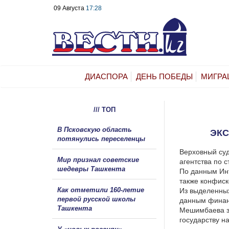
09 Августа
17:28
ДИАСПОРА
ДЕНЬ ПОБЕДЫ
МИГРА
/// ТОП
В Псковскую область
ЭКС
потянулись переселенцы
Верховный суд
Мир признал советские
агентства по 
шедевры Ташкента
По данным Инт
также конфиск
Как отметили 160-летие
Из выделенных
первой русской школы
данным финанс
Ташкента
Мешимбаева за
государству н