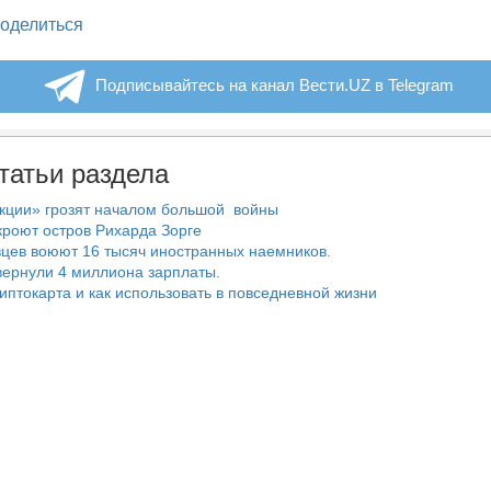
legram
оделиться
Подписывайтесь на канал Вести.UZ в Telegram
татьи раздела
нкции» грозят началом большой войны
роют остров Рихарда Зорге
цев воюют 16 тысяч иностранных наемников.
ернули 4 миллиона зарплаты.
риптокарта и как использовать в повседневной жизни