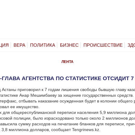
ЦИЯ
ВЕРА
ПОЛИТИКА
БИЗНЕС
ПРОИСШЕСТВИЕ
ЗД
ЛЕНТА
-ГЛАВА АГЕНТСТВА ПО СТАТИСТИКЕ ОТСИДИТ 7
 Астаны приговорил к 7 годам лишения свободы бывшую главу каз
статистике Анар Мешимбаеву за хищение государственных средств.
ерфакс, отбывать наказание осужденная будет в колонии общего 
овал ее имущество.
 для общереспубликанской переписи населения 5,9 миллиона дол
овой полиции, было израсходовано только около 2 миллионов до
высила сумму расходов на печатание бланков для переписи, при
а 3,8 миллиона долларов, сообщает Tengrinews.kz.