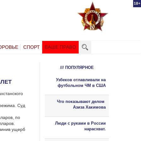
18+
ОРОВЬЕ
СПОРТ
ВАШЕ ПРАВО
/// ПОПУЛЯРНОЕ
Узбеков отлавливали на
 ЛЕТ
футбольном ЧМ в США
ахстанского
Что показывают делом
режима. Суд
Азиза Хакимова
ларов, по
лларов.
Люди с руками в России
нарасхват.
чинив ущерб