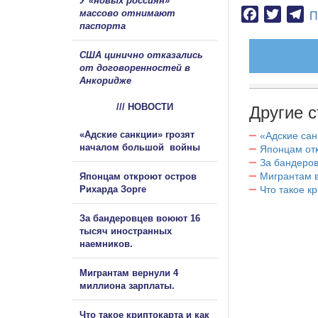
У «новых россиян»
массово отнимают
Facebook
Twitter
Te
П
паспорта
США цинично отказались
от договоренностей в
Анкоридже
/// НОВОСТИ
Другие с
«Адские санкции» грозят
«Адские са
началом большой войны
Японцам отк
За бандеров
Мигрантам в
Японцам откроют остров
Рихарда Зорге
Что такое к
За бандеровцев воюют 16
тысяч иностранных
наемников.
Мигрантам вернули 4
миллиона зарплаты.
Что такое криптокарта и как