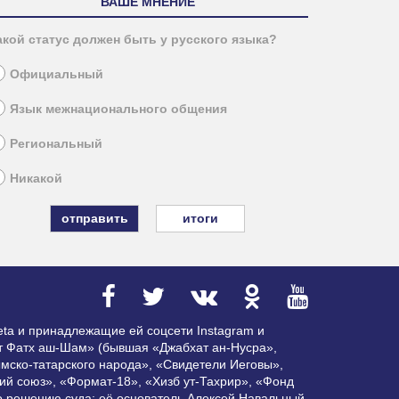
ВАШЕ МНЕНИЕ
акой статус должен быть у русского языка?
Официальный
Язык межнационального общения
Региональный
Никакой
итоги
ta и принадлежащие ей соцсети Instagram и
ат Фатх аш-Шам» (бывшая «Джабхат ан-Нусра»,
мско-татарского народа», «Свидетели Иеговы»,
ий союз», «Формат-18», «Хизб ут-Тахрир», «Фонд
по решению суда; её основатель Алексей Навальный