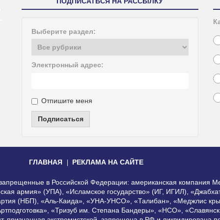
ПОДПИСАТЬСЯ НА РАССЫЛКУ
К
Выберите раздел:
Электронный адрес:
Отпишите меня
Подписаться
ГЛАВНАЯ
РЕКЛАМА НА САЙТЕ
, запрещенные в Российской Федерации: американская компания Me
еская армия» (УПА), «Исламское государство» (ИГ, ИГИЛ), «Джабх
артия (НБП), «Аль-Каида», «УНА-УНСО», «Талибан», «Меджлис кры
Артподготовка», «Тризуб им. Степана Бандеры», «НСО», «Славянск
нт, признанная экстремистской, запрещена в РФ и ликвидирована 