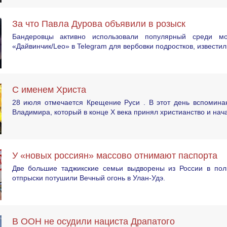
За что Павла Дурова объявили в розыск
Бандеровцы активно использовали популярный среди мо
«Дайвинчик/Leo» в Telegram для вербовки подростков, известил
С именем Христа
28 июля отмечается Крещение Руси . В этот день вспоминаю
Владимира, который в конце X века принял христианство и нач
У «новых россиян» массово отнимают паспорта
Две большие таджикские семьи выдворены из России в пол
отпрыски потушили Вечный огонь в Улан-Удэ.
В ООН не осудили нациста Драпатого