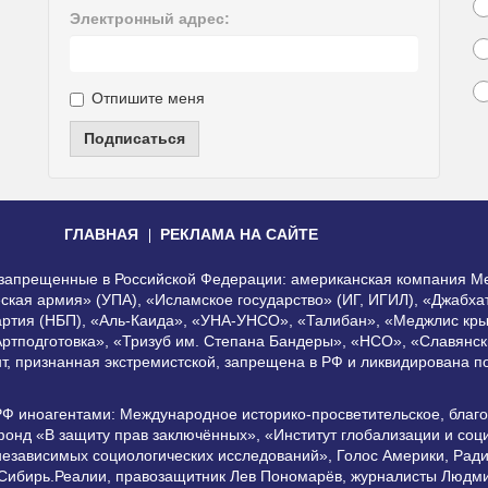
Электронный адрес:
Отпишите меня
Подписаться
ГЛАВНАЯ
РЕКЛАМА НА САЙТЕ
, запрещенные в Российской Федерации: американская компания Me
еская армия» (УПА), «Исламское государство» (ИГ, ИГИЛ), «Джабх
артия (НБП), «Аль-Каида», «УНА-УНСО», «Талибан», «Меджлис кры
Артподготовка», «Тризуб им. Степана Бандеры», «НСО», «Славянск
нт, признанная экстремистской, запрещена в РФ и ликвидирована 
РФ иноагентами: Международное историко-просветительское, благ
онд «В защиту прав заключённых», «Институт глобализации и со
независимых социологических исследований», Голос Америки, Рад
 Сибирь.Реалии, правозащитник Лев Пономарёв, журналисты Людми