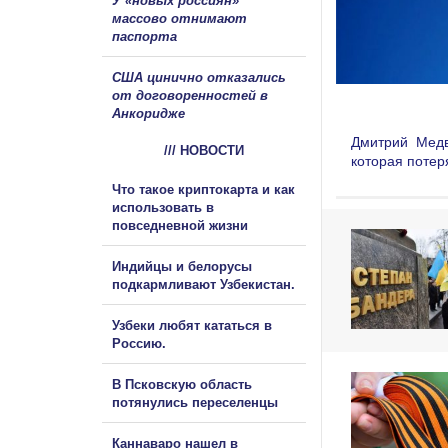
У «новых россиян»
массово отнимают
паспорта
США цинично отказались
от договоренностей в
Анкоридже
Дмитрий Медв
/// НОВОСТИ
которая потер
Что такое криптокарта и как
использовать в
повседневной жизни
Индийцы и белорусы
подкармливают Узбекистан.
Узбеки любят кататься в
Россию.
В Псковскую область
потянулись переселенцы
Каннаваро нашел в