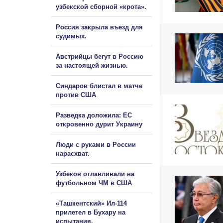
узбекской сборной «крота».
Россия закрыла въезд для
судимых.
Австрийцы бегут в Россию
за настоящей жизнью.
Синдаров блистал в матче
против США
Разведка доложила: ЕС
откровенно дурит Украину
Люди с руками в России
нарасхват.
Узбеков отлавливали на
футбольном ЧМ в США
«Ташкентский» Ил-114
прилетел в Бухару на
испытания.