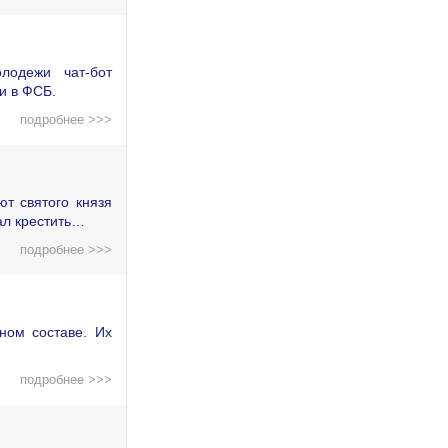
лодежи чат-бот
и в ФСБ.
подробнее >>>
т святого князя
ал крестить…
подробнее >>>
ном составе. Их
подробнее >>>