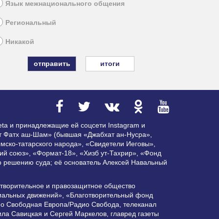
Язык межнационального общения
Региональный
Никакой
итоги
ta и принадлежащие ей соцсети Instagram и
ат Фатх аш-Шам» (бывшая «Джабхат ан-Нусра»,
мско-татарского народа», «Свидетели Иеговы»,
ий союз», «Формат-18», «Хизб ут-Тахрир», «Фонд
по решению суда; её основатель Алексей Навальный
отворительное и правозащитное общество
циальных движений», «Благотворительный фонд
ио Свободная Европа/Радио Свобода, телеканал
ла Савицкая и Сергей Маркелов, главред газеты