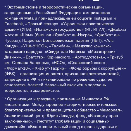
* Экстремистские и террористические организации,
запрещенные в Российской Федерации: американская
компания Meta и принадлежащие ей соцсети Instagram и
Facebook, «Правый сектор», «Украинская повстанческая
армия» (УПА), «Исламское государство» (ИГ, ИГИЛ), «Джабхат
Фатх аш-Шам» (бывшая «Джабхат ан-Нусра», «Джебхат ан-
Нусра»), Национал-Большевистская партия (НБП), «Аль-
Каида», «УНА-УНСО», «Талибан», «Меджлис крымско-
татарского народа», «Свидетели Иеговы», «Мизантропик
Дивижн», «Братство» Корчинского, «Артподготовка», «Тризуб
им. Степана Бандеры», «НСО», «Славянский союз»,
«Формат-18», «Хизб ут-Тахрир», «Фонд борьбы с коррупцией»
(ФБК) – организация-иноагент, признанная экстремистской,
запрещена в РФ и ликвидирована по решению суда; её
основатель Алексей Навальный включён в перечень
террористов и экстремистов.
* Организации и граждане, признанные Минюстом РФ
иноагентами: Международное историко-просветительское,
благотворительное и правозащитное общество «Мемориал»,
Аналитический центр Юрия Левады, фонд «В защиту прав
заключённых», «Институт глобализации и социальных
движений», «Благотворительный фонд охраны здоровья и