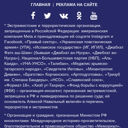
ГЛАВНАЯ
РЕКЛАМА НА САЙТЕ
* Экстремистские и террористические организации,
запрещенные в Российской Федерации: американская
компания Meta и принадлежащие ей соцсети Instagram и
Facebook, «Правый сектор», «Украинская повстанческая
армия» (УПА), «Исламское государство» (ИГ, ИГИЛ), «Джабхат
Фатх аш-Шам» (бывшая «Джабхат ан-Нусра», «Джебхат ан-
Нусра»), Национал-Большевистская партия (НБП), «Аль-
Каида», «УНА-УНСО», «Талибан», «Меджлис крымско-
татарского народа», «Свидетели Иеговы», «Мизантропик
Дивижн», «Братство» Корчинского, «Артподготовка», «Тризуб
им. Степана Бандеры», «НСО», «Славянский союз»,
«Формат-18», «Хизб ут-Тахрир», «Фонд борьбы с коррупцией»
(ФБК) – организация-иноагент, признанная экстремистской,
запрещена в РФ и ликвидирована по решению суда; её
основатель Алексей Навальный включён в перечень
террористов и экстремистов.
* Организации и граждане, признанные Минюстом РФ
иноагентами: Международное историко-просветительское,
благотворительное и правозащитное общество «Мемориал»,