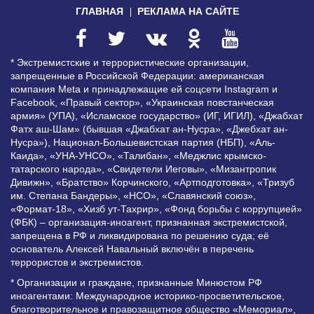
ГЛАВНАЯ
РЕКЛАМА НА САЙТЕ
* Экстремистские и террористические организации,
запрещенные в Российской Федерации: американская
компания Meta и принадлежащие ей соцсети Instagram и
Facebook, «Правый сектор», «Украинская повстанческая
армия» (УПА), «Исламское государство» (ИГ, ИГИЛ), «Джабхат
Фатх аш-Шам» (бывшая «Джабхат ан-Нусра», «Джебхат ан-
Нусра»), Национал-Большевистская партия (НБП), «Аль-
Каида», «УНА-УНСО», «Талибан», «Меджлис крымско-
татарского народа», «Свидетели Иеговы», «Мизантропик
Дивижн», «Братство» Корчинского, «Артподготовка», «Тризуб
им. Степана Бандеры», «НСО», «Славянский союз»,
«Формат-18», «Хизб ут-Тахрир», «Фонд борьбы с коррупцией»
(ФБК) – организация-иноагент, признанная экстремистской,
запрещена в РФ и ликвидирована по решению суда; её
основатель Алексей Навальный включён в перечень
террористов и экстремистов.
* Организации и граждане, признанные Минюстом РФ
иноагентами: Международное историко-просветительское,
благотворительное и правозащитное общество «Мемориал»,