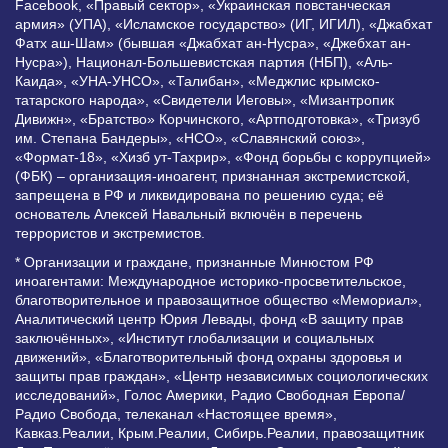
Facebook, «Правый сектор», «Украинская повстанческая
армия» (УПА), «Исламское государство» (ИГ, ИГИЛ), «Джабхат
Фатх аш-Шам» (бывшая «Джабхат ан-Нусра», «Джебхат ан-
Нусра»), Национал-Большевистская партия (НБП), «Аль-
Каида», «УНА-УНСО», «Талибан», «Меджлис крымско-
татарского народа», «Свидетели Иеговы», «Мизантропик
Дивижн», «Братство» Корчинского, «Артподготовка», «Тризуб
им. Степана Бандеры», «НСО», «Славянский союз»,
«Формат-18», «Хизб ут-Тахрир», «Фонд борьбы с коррупцией»
(ФБК) – организация-иноагент, признанная экстремистской,
запрещена в РФ и ликвидирована по решению суда; её
основатель Алексей Навальный включён в перечень
террористов и экстремистов.
* Организации и граждане, признанные Минюстом РФ
иноагентами: Международное историко-просветительское,
благотворительное и правозащитное общество «Мемориал»,
Аналитический центр Юрия Левады, фонд «В защиту прав
заключённых», «Институт глобализации и социальных
движений», «Благотворительный фонд охраны здоровья и
защиты прав граждан», «Центр независимых социологических
исследований», Голос Америки, Радио Свободная Европа/
Радио Свобода, телеканал «Настоящее время»,
Кавказ.Реалии, Крым.Реалии, Сибирь.Реалии, правозащитник