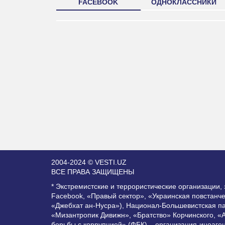
FACEBOOK
ОДНОКЛАССНИКИ
2004-2024 © VESTI.UZ
ВСЕ ПРАВА ЗАЩИЩЕНЫ
* Экстремистские и террористические организации
Facebook, «Правый сектор», «Украинская повстанч
«Джебхат ан-Нусра»), Национал-Большевистская п
«Мизантропик Дивижн», «Братство» Корчинского, «
борьбы с коррупцией» (ФБК) – организация-иноаге