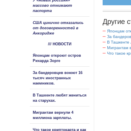
У «новых россиян»
массово отнимают
паспорта
Другие с
США цинично отказались
от договоренностей в
Японцам отк
Анкоридже
За бандеров
В Ташкенте 
/// НОВОСТИ
Мигрантам в
Что такое к
Японцам откроют остров
Рихарда Зорге
За бандеровцев воюют 16
тысяч иностранных
наемников.
В Ташкенте любят жениться
на старухах.
Мигрантам вернули 4
миллиона зарплаты.
Что такое криптокарта и как