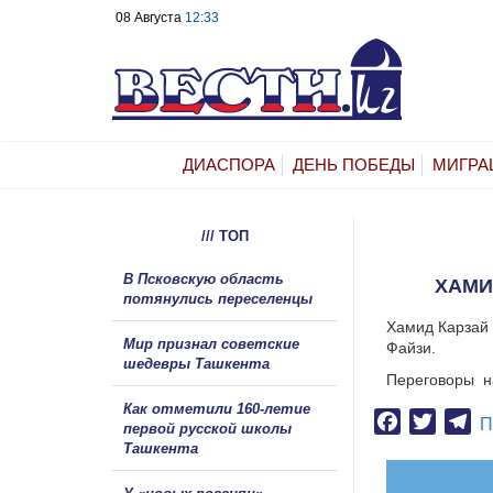
08 Августа
12:33
ДИАСПОРА
ДЕНЬ ПОБЕДЫ
МИГРА
/// ТОП
В Псковскую область
ХАМИ
потянулись переселенцы
Хамид Карзай 
Мир признал советские
Файзи.
шедевры Ташкента
Переговоры
н
Как отметили 160-летие
Facebook
Twitter
Te
П
первой русской школы
Ташкента