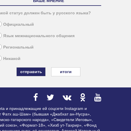
ВАШЕ МНЕНИЕ
акой статус должен быть у русского языка?
Официальный
Язык межнационального общения
Региональный
Никакой
итоги
ta и принадлежащие ей соцсети Instagram и
ат Фатх аш-Шам» (бывшая «Джабхат ан-Нусра»,
мско-татарского народа», «Свидетели Иеговы»,
ий союз», «Формат-18», «Хизб ут-Тахрир», «Фонд
по решению суда; её основатель Алексей Навальный