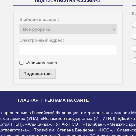
ПОДПИСАТЬСЯ НА РАССЫЛКУ
К
Выберите раздел:
Электронный адрес:
Отпишите меня
Подписаться
ГЛАВНАЯ
РЕКЛАМА НА САЙТЕ
, запрещенные в Российской Федерации: американская компания Me
еская армия» (УПА), «Исламское государство» (ИГ, ИГИЛ), «Джабх
артия (НБП), «Аль-Каида», «УНА-УНСО», «Талибан», «Меджлис кры
Артподготовка», «Тризуб им. Степана Бандеры», «НСО», «Славянск
нт, признанная экстремистской, запрещена в РФ и ликвидирована 