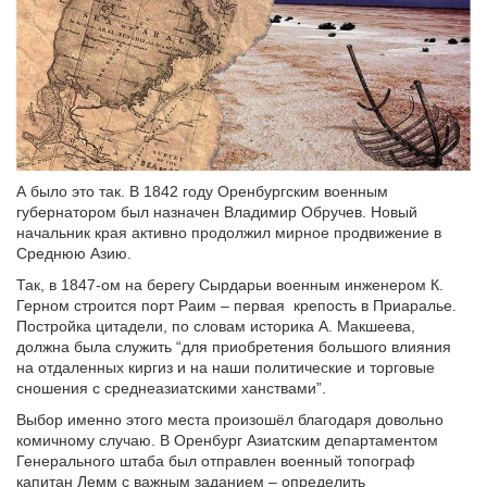
А было это так. В 1842 году Оренбургским военным
губернатором был назначен Владимир Обручев. Новый
начальник края активно продолжил мирное продвижение в
Среднюю Азию.
Так, в 1847-ом на берегу Сырдарьи военным инженером К.
Герном строится порт Раим – первая крепость в Приаралье.
Постройка цитадели, по словам историка А. Макшеева,
должна была служить “для приобретения большого влияния
на отдаленных киргиз и на наши политические и торговые
сношения с среднеазиатскими ханствами”.
Выбор именно этого места произошёл благодаря довольно
комичному случаю. В Оренбург Азиатским департаментом
Генерального штаба был отправлен военный топограф
капитан Лемм с важным заданием – определить