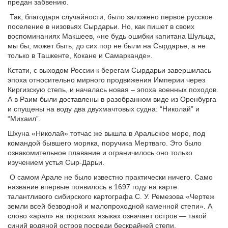
предан забвению.
Так, благодаря случайности, было заложено первое русское
поселение в низовьях Сырдарьи. Но, как пишет в своих
воспоминаниях Макшеев, «не будь ошибки капитана Шульца,
мы бы, может быть, до сих пор не были на Сырдарье, а не
только в Ташкенте, Кокане и Самарканде».
Кстати, с выходом России к берегам Сырдарьи завершилась
эпоха относительно мирного продвижения Империи через
Киргизскую степь, и началась новая – эпоха военных походов.
А в Раим были доставлены в разобранном виде из Оренбурга
и спущены на воду два двухмачтовых судна: “Николай” и
“Михаил”.
Шхуна «Николай» тотчас же вышла в Аральское море, под
командой бывшего моряка, поручика Мертваго. Это было
ознакомительное плавание и ограничилось оно только
изучением устья Сыр-Дарьи.
О самом Арале не было известно практически ничего. Само
название впервые появилось в 1697 году на карте
талантливого сибирского картографа С. У. Ремезова «Чертеж
земли всей безводной и малопроходной каменной степи». А
слово «арал» на тюркских языках означает остров — такой
синий водяной остров посреди бескрайней степи.