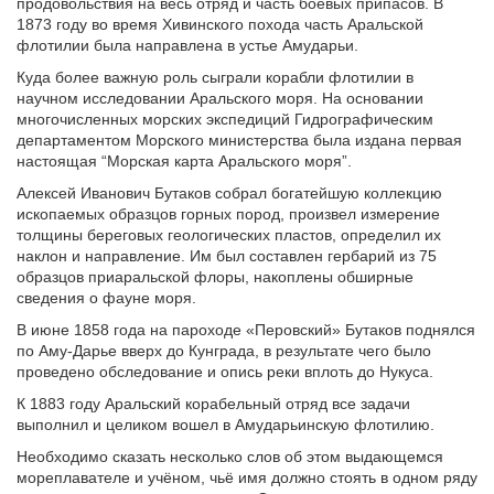
продовольствия на весь отряд и часть боевых припасов. В
1873 году во время Хивинского похода часть Аральской
флотилии была направлена в устье Амударьи.
Куда более важную роль сыграли корабли флотилии в
научном исследовании Аральского моря. На основании
многочисленных морских экспедиций Гидрографическим
департаментом Морского министерства была издана первая
настоящая “Морская карта Аральского моря”.
Алексей Иванович Бутаков собрал богатейшую коллекцию
ископаемых образцов горных пород, произвел измерение
толщины береговых геологических пластов, определил их
наклон и направление. Им был составлен гербарий из 75
образцов приаральской флоры, накоплены обширные
сведения о фауне моря.
В июне 1858 года на пароходе «Перовский» Бутаков поднялся
по Аму-Дарье вверх до Кунграда, в результате чего было
проведено обследование и опись реки вплоть до Нукуса.
К 1883 году Аральский корабельный отряд все задачи
выполнил и целиком вошел в Амударьинскую флотилию.
Необходимо сказать несколько слов об этом выдающемся
мореплавателе и учёном, чьё имя должно стоять в одном ряду