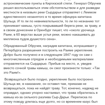
астрономические пункты в Киргизской степи. Генерал Обручев
решил воспользоваться этим обстоятельством и для разведки
местности в низовьях реки Сырдарьи отправляет с Леммом
единственного незанятого в то время офицера капитана
Шульца. И то ли по невнимательности, то ли по незнанию тот
принимает камыш, густо покрывавший берега реки, за траву, и
в своем донесении в Оренбург пишет, что «около урочища
Раим, в 60 верстах выше устья реки, можно накашивать до
миллиона пудов душистого сена».
Обрадованный Обручев, наградив капитана, испрашивает у
Петербурга разрешения построить на Раиме укрепление.
Добро было получено и в следующем 1847 году он сам с
многочисленным отрядом и необходимыми материалами
отправляется на Сырдарью. Прибыв на место, и, увидев
вместо сочной травы камыш, он смог произнести только: «Так
это Раим!».
Возвращаться было поздно, укрепление было построено.
Шульца же, в наказание, он оставил там, приказав не
возвращаться, пока не найдёт траву. Тот, конечно, надежд не
оправдал, однако упорно настаивал, что трава обратилась в
камыш из-за сильного разлива Сыр-Дарьи. Переписка по
этому поводу длилась еще долго, но со временем казус был