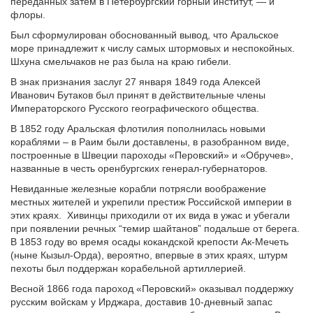
переданных затем в Петербургский горный институт, — и
флоры.
Был сформулирован обоснованный вывод, что Аральское
море принадлежит к числу самых штормовых и неспокойных.
Шхуна смельчаков не раз была на краю гибели.
В знак признания заслуг 27 января 1849 года Алексей
Иванович Бутаков был принят в действительные члены
Императорского Русского географического общества.
В 1852 году Аральская флотилия пополнилась новыми
кораблями – в Раим были доставлены, в разобранном виде,
построенные в Швеции пароходы «Перовский» и «Обручев»,
названные в честь оренбургских генерал-губернаторов.
Невиданные железные корабли потрясли воображение
местных жителей и укрепили престиж Российской империи в
этих краях. Хивинцы приходили от их вида в ужас и убегали
при появлении речных “темир шайтанов” подальше от берега.
В 1853 году во время осады кокандской крепости Ак-Мечеть
(ныне Кызыл-Орда), вероятно, впервые в этих краях, штурм
пехоты был поддержан корабельной артиллерией.
Весной 1866 года пароход «Перовский» оказывал поддержку
русским войскам у Ирджара, доставив 10-дневный запас