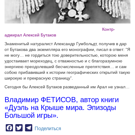
Контр-
адмирал Алексей Бутаков
Знаменитый натуралист Александр Гумбольдт, получив в дар
от Бутакова два экземпляра его монографии, писал в ответ: “Я
не могу… не гордиться тою доверительностью, которою меня
удостаивает мореходец, с отважностью и с благоразумною
энергиею преодолевший бесчисленные препятствия… и сам
собою прибавивший к истории географических открытий такую
широкую и прекрасную страницу”.
Сегодня бы Алексей Бутаков разведанный им Арал не узнал…
Владимир ФЕТИСОВ, автор книги
«Дуэль на Крыше мира. Эпизоды
Большой игры».
Facebook
Twitter
Telegram
Поделиться