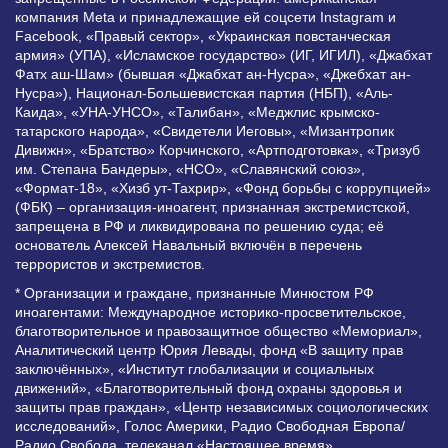
компания Meta и принадлежащие ей соцсети Instagram и
Facebook, «Правый сектор», «Украинская повстанческая
армия» (УПА), «Исламское государство» (ИГ, ИГИЛ), «Джабхат
Фатх аш-Шам» (бывшая «Джабхат ан-Нусра», «Джебхат ан-
Нусра»), Национал-Большевистская партия (НБП), «Аль-
Каида», «УНА-УНСО», «Талибан», «Меджлис крымско-
татарского народа», «Свидетели Иеговы», «Мизантропик
Дивижн», «Братство» Корчинского, «Артподготовка», «Тризуб
им. Степана Бандеры», «НСО», «Славянский союз»,
«Формат-18», «Хизб ут-Тахрир», «Фонд борьбы с коррупцией»
(ФБК) – организация-иноагент, признанная экстремистской,
запрещена в РФ и ликвидирована по решению суда; её
основатель Алексей Навальный включён в перечень
террористов и экстремистов.
* Организации и граждане, признанные Минюстом РФ
иноагентами: Международное историко-просветительское,
благотворительное и правозащитное общество «Мемориал»,
Аналитический центр Юрия Левады, фонд «В защиту прав
заключённых», «Институт глобализации и социальных
движений», «Благотворительный фонд охраны здоровья и
защиты прав граждан», «Центр независимых социологических
исследований», Голос Америки, Радио Свободная Европа/
Радио Свобода, телеканал «Настоящее время»,