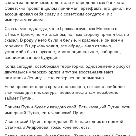
считал за политического деятеля и определял как банкрота.
Советский проект в целом принимал, артефакты его ценил, но
ассоциировал себя сразу и с советским солдатом, и с
имперским воином.
Сказал мне однажды, что в Гражданскую, как Мелехов в
«Тихом Доне», не метался бы, но, чью сторону принял бы, не
сказал. В роду у него были и белые, и красные, и он всеми
гордился. В церковь ходил, все обряды знал отлично,
устремлён был в русское, многонациональное, соборное,
военизированное будущее.
Когда сегодня, освобождая территории, одновременно рисуют
двуглавых имперских орлов и тут же восстанавливают
памятники Ленину — это совершенно нормально.
Если провести опрос среди ополченцев, выясняя наиболее
значимые для них фигуры, первое место там неизбежно
займёт Путин.
Причём Путин будет у каждого свой. Есть казацкий Путин, есть
имперский Путин, есть чеченский Путин.
И советский Путин, порождение КГБ, наследник по прямой
Сталина и Андропова, тоже, конечно, есть.
Потом, конечно же, будет Сталин. Тоже у многих свой. Сталин