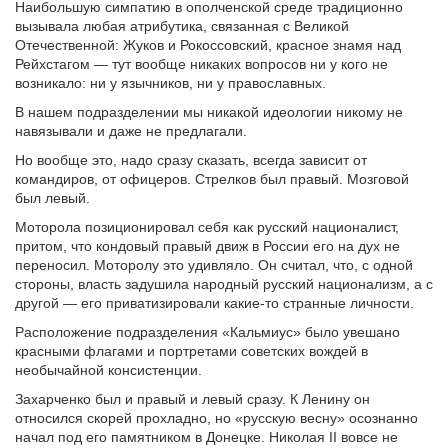
Наибольшую симпатию в ополченской среде традиционно
вызывала любая атрибутика, связанная с Великой
Отечественной: Жуков и Рокоссовский, красное знамя над
Рейхстагом — тут вообще никаких вопросов ни у кого не
возникало: ни у язычников, ни у православных.
В нашем подразделении мы никакой идеологии никому не
навязывали и даже не предлагали.
Но вообще это, надо сразу сказать, всегда зависит от
командиров, от офицеров. Стрелков был правый. Мозговой
был левый.
Моторола позиционировал себя как русский националист,
притом, что кондовый правый движ в России его на дух не
переносил. Моторолу это удивляло. Он считал, что, с одной
стороны, власть задушила народный русский национализм, а с
другой — его приватизировали какие-то странные личности.
Расположение подразделения «Кальмиус» было увешано
красными флагами и портретами советских вождей в
необычайной консистенции.
Захарченко был и правый и левый сразу. К Ленину он
относился скорей прохладно, но «русскую весну» осознанно
начал под его памятником в Донецке. Николая II вовсе не