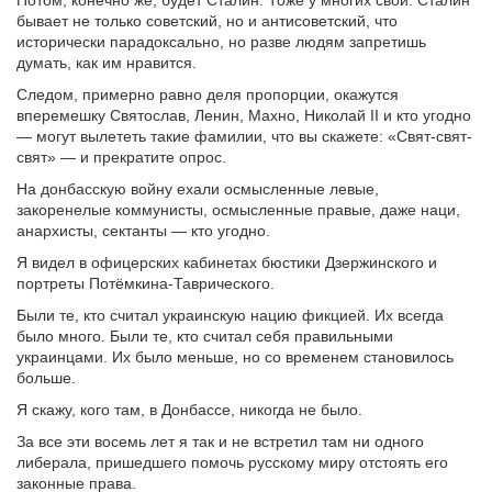
бывает не только советский, но и антисоветский, что
исторически парадоксально, но разве людям запретишь
думать, как им нравится.
Следом, примерно равно деля пропорции, окажутся
вперемешку Святослав, Ленин, Махно, Николай II и кто угодно
— могут вылететь такие фамилии, что вы скажете: «Свят-свят-
свят» — и прекратите опрос.
На донбасскую войну ехали осмысленные левые,
закоренелые коммунисты, осмысленные правые, даже наци,
анархисты, сектанты — кто угодно.
Я видел в офицерских кабинетах бюстики Дзержинского и
портреты Потёмкина-Таврического.
Были те, кто считал украинскую нацию фикцией. Их всегда
было много. Были те, кто считал себя правильными
украинцами. Их было меньше, но со временем становилось
больше.
Я скажу, кого там, в Донбассе, никогда не было.
За все эти восемь лет я так и не встретил там ни одного
либерала, пришедшего помочь русскому миру отстоять его
законные права.