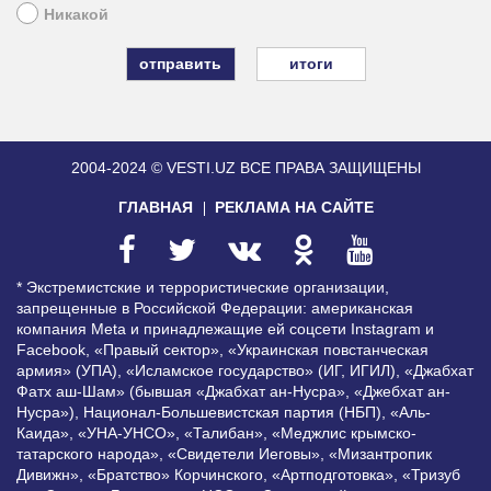
Никакой
итоги
2004-2024 © VESTI.UZ
ВСЕ ПРАВА ЗАЩИЩЕНЫ
ГЛАВНАЯ
РЕКЛАМА НА САЙТЕ
* Экстремистские и террористические организации,
запрещенные в Российской Федерации: американская
компания Meta и принадлежащие ей соцсети Instagram и
Facebook, «Правый сектор», «Украинская повстанческая
армия» (УПА), «Исламское государство» (ИГ, ИГИЛ), «Джабхат
Фатх аш-Шам» (бывшая «Джабхат ан-Нусра», «Джебхат ан-
Нусра»), Национал-Большевистская партия (НБП), «Аль-
Каида», «УНА-УНСО», «Талибан», «Меджлис крымско-
татарского народа», «Свидетели Иеговы», «Мизантропик
Дивижн», «Братство» Корчинского, «Артподготовка», «Тризуб