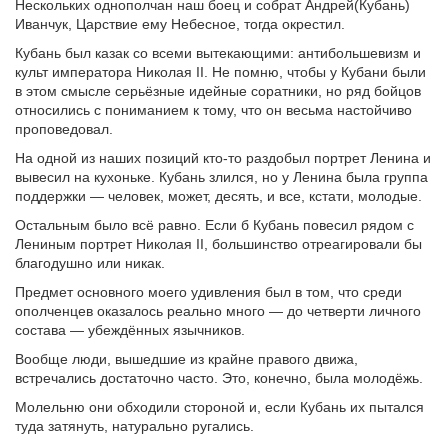
Нескольких однополчан наш боец и собрат Андрей(Кубань)
Иванчук, Царствие ему Небесное, тогда окрестил.
Кубань был казак со всеми вытекающими: антибольшевизм и
культ императора Николая II. Не помню, чтобы у Кубани были
в этом смысле серьёзные идейные соратники, но ряд бойцов
относились с пониманием к тому, что он весьма настойчиво
проповедовал.
На одной из наших позиций кто-то раздобыл портрет Ленина и
вывесил на кухоньке. Кубань злился, но у Ленина была группа
поддержки — человек, может, десять, и все, кстати, молодые.
Остальным было всё равно. Если б Кубань повесил рядом с
Лениным портрет Николая II, большинство отреагировали бы
благодушно или никак.
Предмет основного моего удивления был в том, что среди
ополченцев оказалось реально много — до четверти личного
состава — убеждённых язычников.
Вообще люди, вышедшие из крайне правого движа,
встречались достаточно часто. Это, конечно, была молодёжь.
Молельню они обходили стороной и, если Кубань их пытался
туда затянуть, натурально ругались.