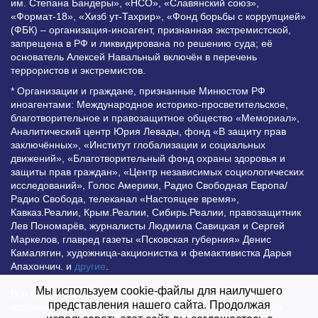
им. Степана Бандеры», «НСО», «Славянский союз»,
«Формат-18», «Хизб ут-Тахрир», «Фонд борьбы с коррупцией»
(ФБК) – организация-иноагент, признанная экстремистской,
запрещена в РФ и ликвидирована по решению суда; её
основатель Алексей Навальный включён в перечень
террористов и экстремистов.
* Организации и граждане, признанные Минюстом РФ
иноагентами: Международное историко-просветительское,
благотворительное и правозащитное общество «Мемориал»,
Аналитический центр Юрия Левады, фонд «В защиту прав
заключённых», «Институт глобализации и социальных
движений», «Благотворительный фонд охраны здоровья и
защиты прав граждан», «Центр независимых социологических
исследований», Голос Америки, Радио Свободная Европа/
Радио Свобода, телеканал «Настоящее время»,
Кавказ.Реалии, Крым.Реалии, Сибирь.Реалии, правозащитник
Лев Пономарёв, журналисты Людмила Савицкая и Сергей
Маркелов, главред газеты «Псковская губерния» Денис
Камалягин, художница-акционистка и фемактивистка Дарья
Апахончич. и
другие
.
Мы используем cookie-файлы для наилучшего
Все права защищены и охраняются законом. Любое
представления нашего сайта. Продолжая
использование материалов сайта допустимо при условии