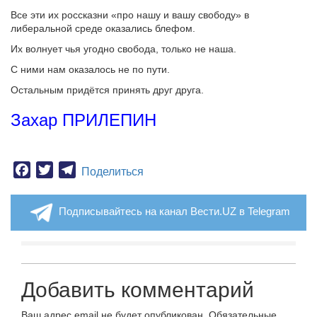
Все эти их россказни «про нашу и вашу свободу» в
либеральной среде оказались блефом.
Их волнует чья угодно свобода, только не наша.
С ними нам оказалось не по пути.
Остальным придётся принять друг друга.
Захар ПРИЛЕПИН
Facebook
Twitter
Telegram
Поделиться
Подписывайтесь на канал Вести.UZ в Telegram
Добавить комментарий
Ваш адрес email не будет опубликован.
Обязательные