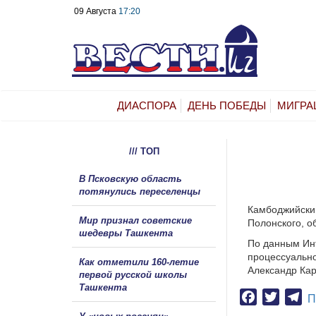
09 Августа
17:20
ДИАСПОРА
ДЕНЬ ПОБЕДЫ
МИГРА
/// ТОП
В Псковскую область
потянулись переселенцы
Камбоджийски
Мир признал советские
Полонского, о
шедевры Ташкента
По данным Инт
процессуально
Как отметили 160-летие
Александр Кар
первой русской школы
Ташкента
Facebook
Twitter
Te
П