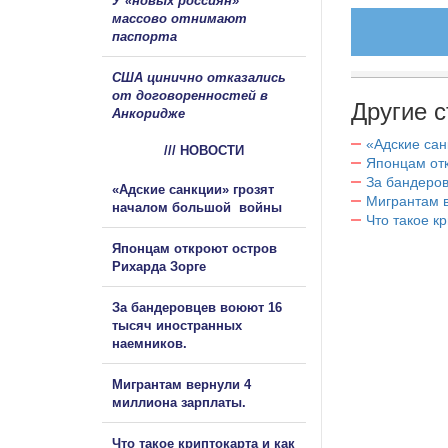
У «новых россиян»
массово отнимают
паспорта
США цинично отказались
от договоренностей в
Другие с
Анкоридже
«Адские са
/// НОВОСТИ
Японцам отк
За бандеров
«Адские санкции» грозят
Мигрантам в
началом большой войны
Что такое к
Японцам откроют остров
Рихарда Зорге
За бандеровцев воюют 16
тысяч иностранных
наемников.
Мигрантам вернули 4
миллиона зарплаты.
Что такое криптокарта и как