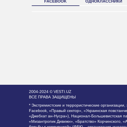
FACEBOOK
ОДНОКЛАССНИКИ
2004-2024 © VESTI.UZ
ВСЕ ПРАВА ЗАЩИЩЕНЫ
* Экстремистские и террористические организации
Facebook, «Правый сектор», «Украинская повстанч
«Джебхат ан-Нусра»), Национал-Большевистская п
«Мизантропик Дивижн», «Братство» Корчинского, «
борьбы с коррупцией» (ФБК) – организация-иноаге