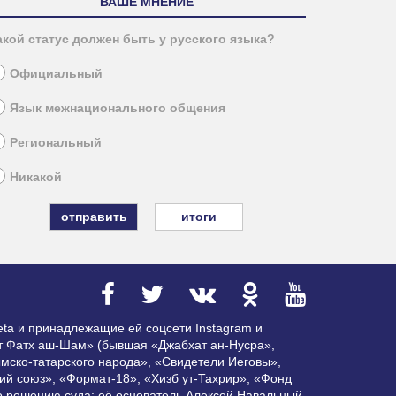
ВАШЕ МНЕНИЕ
акой статус должен быть у русского языка?
Официальный
Язык межнационального общения
Региональный
Никакой
итоги
ta и принадлежащие ей соцсети Instagram и
ат Фатх аш-Шам» (бывшая «Джабхат ан-Нусра»,
мско-татарского народа», «Свидетели Иеговы»,
ий союз», «Формат-18», «Хизб ут-Тахрир», «Фонд
по решению суда; её основатель Алексей Навальный