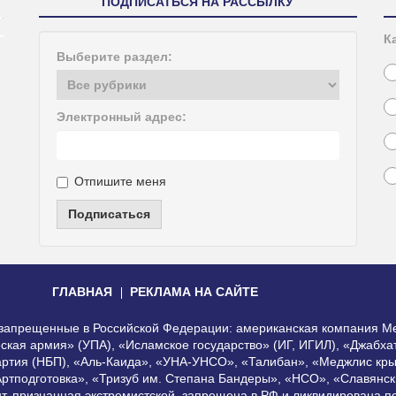
ПОДПИСАТЬСЯ НА РАССЫЛКУ
К
Выберите раздел:
Электронный адрес:
Отпишите меня
Подписаться
ГЛАВНАЯ
РЕКЛАМА НА САЙТЕ
, запрещенные в Российской Федерации: американская компания Me
еская армия» (УПА), «Исламское государство» (ИГ, ИГИЛ), «Джабх
артия (НБП), «Аль-Каида», «УНА-УНСО», «Талибан», «Меджлис кры
Артподготовка», «Тризуб им. Степана Бандеры», «НСО», «Славянск
нт, признанная экстремистской, запрещена в РФ и ликвидирована 