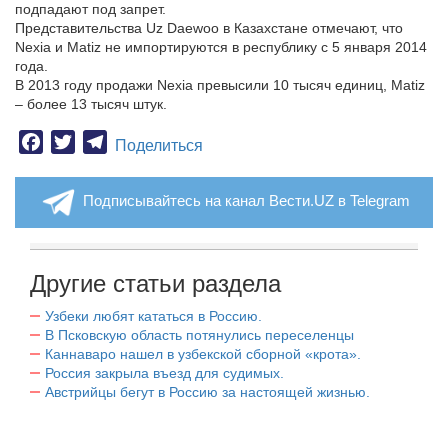
подпадают под запрет.
Представительства Uz Daewoo в Казахстане отмечают, что
Nexia и Matiz не импортируются в республику с 5 января 2014
года.
В 2013 году продажи Nexia превысили 10 тысяч единиц, Matiz
– более 13 тысяч штук.
Facebook
Twitter
Telegram
Поделиться
Подписывайтесь на канал Вести.UZ в Telegram
Другие статьи раздела
Узбеки любят кататься в Россию.
В Псковскую область потянулись переселенцы
Каннаваро нашел в узбекской сборной «крота».
Россия закрыла въезд для судимых.
Австрийцы бегут в Россию за настоящей жизнью.