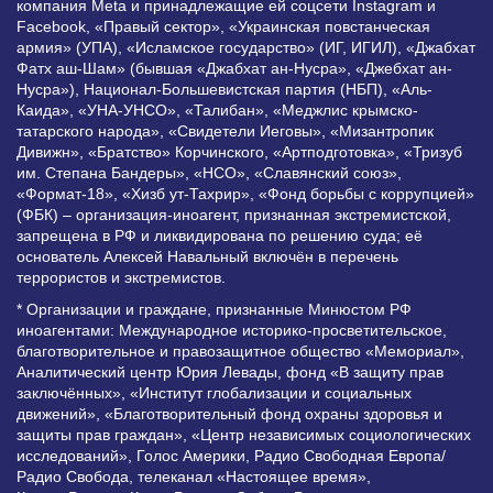
компания Meta и принадлежащие ей соцсети Instagram и
Facebook, «Правый сектор», «Украинская повстанческая
армия» (УПА), «Исламское государство» (ИГ, ИГИЛ), «Джабхат
Фатх аш-Шам» (бывшая «Джабхат ан-Нусра», «Джебхат ан-
Нусра»), Национал-Большевистская партия (НБП), «Аль-
Каида», «УНА-УНСО», «Талибан», «Меджлис крымско-
татарского народа», «Свидетели Иеговы», «Мизантропик
Дивижн», «Братство» Корчинского, «Артподготовка», «Тризуб
им. Степана Бандеры», «НСО», «Славянский союз»,
«Формат-18», «Хизб ут-Тахрир», «Фонд борьбы с коррупцией»
(ФБК) – организация-иноагент, признанная экстремистской,
запрещена в РФ и ликвидирована по решению суда; её
основатель Алексей Навальный включён в перечень
террористов и экстремистов.
* Организации и граждане, признанные Минюстом РФ
иноагентами: Международное историко-просветительское,
благотворительное и правозащитное общество «Мемориал»,
Аналитический центр Юрия Левады, фонд «В защиту прав
заключённых», «Институт глобализации и социальных
движений», «Благотворительный фонд охраны здоровья и
защиты прав граждан», «Центр независимых социологических
исследований», Голос Америки, Радио Свободная Европа/
Радио Свобода, телеканал «Настоящее время»,