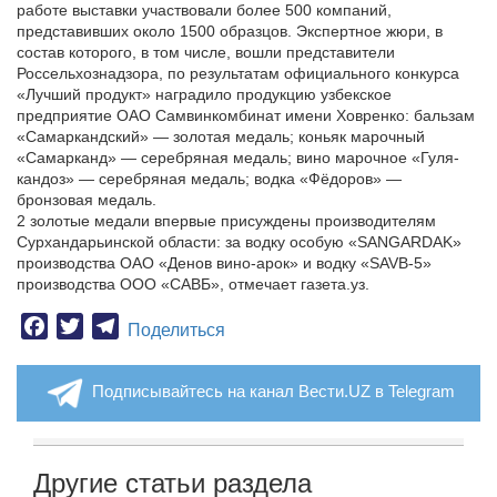
работе выставки участвовали более 500 компаний,
представивших около 1500 образцов. Экспертное жюри, в
состав которого, в том числе, вошли представители
Россельхознадзора, по результатам официального конкурса
«Лучший продукт» наградило продукцию узбекское
предприятие ОАО Самвинкомбинат имени Ховренко: бальзам
«Самаркандский» — золотая медаль; коньяк марочный
«Самарканд» — серебряная медаль; вино марочное «Гуля-
кандоз» — серебряная медаль; водка «Фёдоров» —
бронзовая медаль.
2 золотые медали впервые присуждены производителям
Сурхандарьинской области: за водку особую «SANGARDAK»
производства ОАО «Денов вино-арок» и водку «SAVB-5»
производства ООО «САВБ», отмечает газета.уз.
Facebook
Twitter
Telegram
Поделиться
Подписывайтесь на канал Вести.UZ в Telegram
Другие статьи раздела