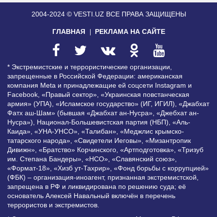
2004-2024 © VESTI.UZ
ВСЕ ПРАВА ЗАЩИЩЕНЫ
ГЛАВНАЯ
РЕКЛАМА НА САЙТЕ
* Экстремистские и террористические организации,
запрещенные в Российской Федерации: американская
компания Meta и принадлежащие ей соцсети Instagram и
Facebook, «Правый сектор», «Украинская повстанческая
армия» (УПА), «Исламское государство» (ИГ, ИГИЛ), «Джабхат
Фатх аш-Шам» (бывшая «Джабхат ан-Нусра», «Джебхат ан-
Нусра»), Национал-Большевистская партия (НБП), «Аль-
Каида», «УНА-УНСО», «Талибан», «Меджлис крымско-
татарского народа», «Свидетели Иеговы», «Мизантропик
Дивижн», «Братство» Корчинского, «Артподготовка», «Тризуб
им. Степана Бандеры», «НСО», «Славянский союз»,
«Формат-18», «Хизб ут-Тахрир», «Фонд борьбы с коррупцией»
(ФБК) – организация-иноагент, признанная экстремистской,
запрещена в РФ и ликвидирована по решению суда; её
основатель Алексей Навальный включён в перечень
террористов и экстремистов.