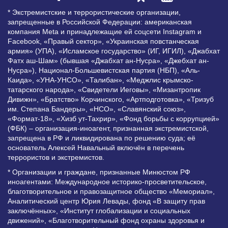
* Экстремистские и террористические организации,
запрещенные в Российской Федерации: американская
компания Meta и принадлежащие ей соцсети Instagram и
Facebook, «Правый сектор», «Украинская повстанческая
армия» (УПА), «Исламское государство» (ИГ, ИГИЛ), «Джабхат
Фатх аш-Шам» (бывшая «Джабхат ан-Нусра», «Джебхат ан-
Нусра»), Национал-Большевистская партия (НБП), «Аль-
Каида», «УНА-УНСО», «Талибан», «Меджлис крымско-
татарского народа», «Свидетели Иеговы», «Мизантропик
Дивижн», «Братство» Корчинского, «Артподготовка», «Тризуб
им. Степана Бандеры», «НСО», «Славянский союз»,
«Формат-18», «Хизб ут-Тахрир», «Фонд борьбы с коррупцией»
(ФБК) – организация-иноагент, признанная экстремистской,
запрещена в РФ и ликвидирована по решению суда; её
основатель Алексей Навальный включён в перечень
террористов и экстремистов.
* Организации и граждане, признанные Минюстом РФ
иноагентами: Международное историко-просветительское,
благотворительное и правозащитное общество «Мемориал»,
Аналитический центр Юрия Левады, фонд «В защиту прав
заключённых», «Институт глобализации и социальных
движений», «Благотворительный фонд охраны здоровья и