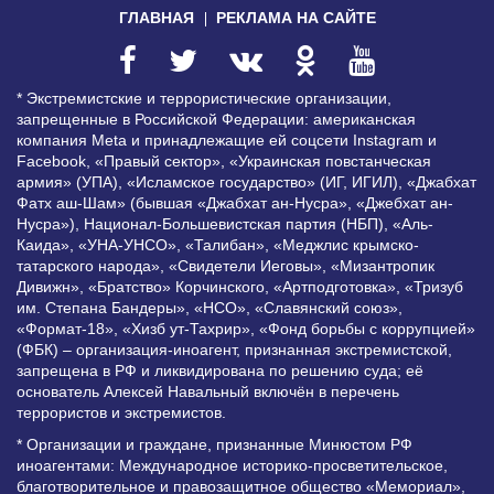
ГЛАВНАЯ
РЕКЛАМА НА САЙТЕ
* Экстремистские и террористические организации,
запрещенные в Российской Федерации: американская
компания Meta и принадлежащие ей соцсети Instagram и
Facebook, «Правый сектор», «Украинская повстанческая
армия» (УПА), «Исламское государство» (ИГ, ИГИЛ), «Джабхат
Фатх аш-Шам» (бывшая «Джабхат ан-Нусра», «Джебхат ан-
Нусра»), Национал-Большевистская партия (НБП), «Аль-
Каида», «УНА-УНСО», «Талибан», «Меджлис крымско-
татарского народа», «Свидетели Иеговы», «Мизантропик
Дивижн», «Братство» Корчинского, «Артподготовка», «Тризуб
им. Степана Бандеры», «НСО», «Славянский союз»,
«Формат-18», «Хизб ут-Тахрир», «Фонд борьбы с коррупцией»
(ФБК) – организация-иноагент, признанная экстремистской,
запрещена в РФ и ликвидирована по решению суда; её
основатель Алексей Навальный включён в перечень
террористов и экстремистов.
* Организации и граждане, признанные Минюстом РФ
иноагентами: Международное историко-просветительское,
благотворительное и правозащитное общество «Мемориал»,