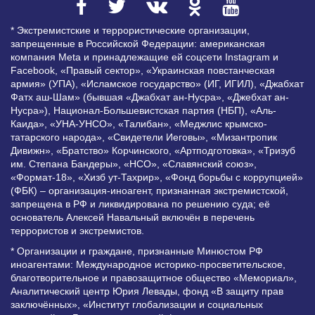
* Экстремистские и террористические организации,
запрещенные в Российской Федерации: американская
компания Meta и принадлежащие ей соцсети Instagram и
Facebook, «Правый сектор», «Украинская повстанческая
армия» (УПА), «Исламское государство» (ИГ, ИГИЛ), «Джабхат
Фатх аш-Шам» (бывшая «Джабхат ан-Нусра», «Джебхат ан-
Нусра»), Национал-Большевистская партия (НБП), «Аль-
Каида», «УНА-УНСО», «Талибан», «Меджлис крымско-
татарского народа», «Свидетели Иеговы», «Мизантропик
Дивижн», «Братство» Корчинского, «Артподготовка», «Тризуб
им. Степана Бандеры», «НСО», «Славянский союз»,
«Формат-18», «Хизб ут-Тахрир», «Фонд борьбы с коррупцией»
(ФБК) – организация-иноагент, признанная экстремистской,
запрещена в РФ и ликвидирована по решению суда; её
основатель Алексей Навальный включён в перечень
террористов и экстремистов.
* Организации и граждане, признанные Минюстом РФ
иноагентами: Международное историко-просветительское,
благотворительное и правозащитное общество «Мемориал»,
Аналитический центр Юрия Левады, фонд «В защиту прав
заключённых», «Институт глобализации и социальных