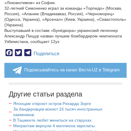
«Локомотивом» из Софии.
32-летний Симоненко играл за команды «Торпедо» (Москва,
Россия), «Аланию (Владикавказ, Россия), «Черноморец»
(Одесса, Украина), «Арсенал» (Киев, Украина), «Севастополь»
(Украина).
Выступавший в составе «Бунёдкора» украинский легионер
Александр Пищур назван лучшим бомбардиром чемпионата
Узбекистана, сообщает 12уз.
Facebook
Twitter
Telegram
Поделиться
Подписывайтесь на канал Вести.UZ в Telegram
Другие статьи раздела
Японцам откроют остров Рихарда Зорге
За бандеровцев воюют 16 тысяч иностранных
наемников.
В Ташкенте любят жениться на старухах.
Мигрантам вернули 4 миллиона зарплаты.