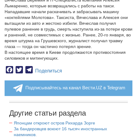
Вячеслава Веремия и IT-специалиста компании Алексея
Лымаренко, которые возвращались с работы на такси.
Нападавшие начали раскачивать и забрасывать машину
«коктейлями Молотова». Таксиста, Вячеслава и Алексея они
вытащили из авто и жестоко избили. Вячеслав получил
пулевое ранение в грудь, смерть наступила из-за потери крови
и ранений, не совместимых с жизнью. Ранее, 20-го января, во
время штурма на Грушевского, журналист получал травму
глаза — тогда он частично потерял зрение.
В настоящее время в Киеве продолжаются противостояния
силовиков и митингующих.
Facebook
Twitter
Telegram
Поделиться
Подписывайтесь на канал Вести.UZ в Telegram
Другие статьи раздела
Японцам откроют остров Рихарда Зорге
За бандеровцев воюют 16 тысяч иностранных
наемников.