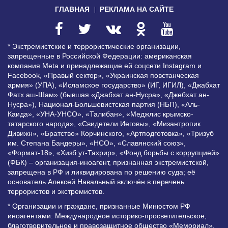
ГЛАВНАЯ
РЕКЛАМА НА САЙТЕ
* Экстремистские и террористические организации,
запрещенные в Российской Федерации: американская
компания Meta и принадлежащие ей соцсети Instagram и
Facebook, «Правый сектор», «Украинская повстанческая
армия» (УПА), «Исламское государство» (ИГ, ИГИЛ), «Джабхат
Фатх аш-Шам» (бывшая «Джабхат ан-Нусра», «Джебхат ан-
Нусра»), Национал-Большевистская партия (НБП), «Аль-
Каида», «УНА-УНСО», «Талибан», «Меджлис крымско-
татарского народа», «Свидетели Иеговы», «Мизантропик
Дивижн», «Братство» Корчинского, «Артподготовка», «Тризуб
им. Степана Бандеры», «НСО», «Славянский союз»,
«Формат-18», «Хизб ут-Тахрир», «Фонд борьбы с коррупцией»
(ФБК) – организация-иноагент, признанная экстремистской,
запрещена в РФ и ликвидирована по решению суда; её
основатель Алексей Навальный включён в перечень
террористов и экстремистов.
* Организации и граждане, признанные Минюстом РФ
иноагентами: Международное историко-просветительское,
благотворительное и правозащитное общество «Мемориал»,