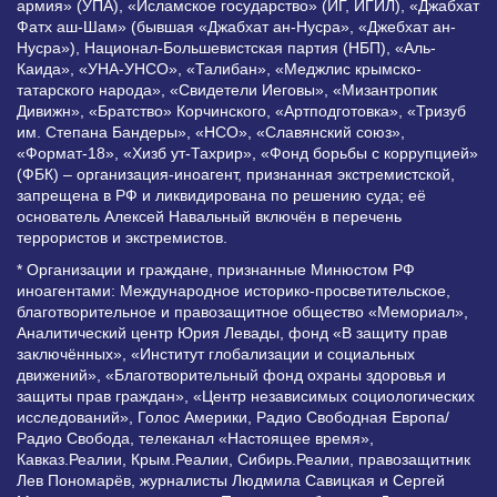
армия» (УПА), «Исламское государство» (ИГ, ИГИЛ), «Джабхат
Фатх аш-Шам» (бывшая «Джабхат ан-Нусра», «Джебхат ан-
Нусра»), Национал-Большевистская партия (НБП), «Аль-
Каида», «УНА-УНСО», «Талибан», «Меджлис крымско-
татарского народа», «Свидетели Иеговы», «Мизантропик
Дивижн», «Братство» Корчинского, «Артподготовка», «Тризуб
им. Степана Бандеры», «НСО», «Славянский союз»,
«Формат-18», «Хизб ут-Тахрир», «Фонд борьбы с коррупцией»
(ФБК) – организация-иноагент, признанная экстремистской,
запрещена в РФ и ликвидирована по решению суда; её
основатель Алексей Навальный включён в перечень
террористов и экстремистов.
* Организации и граждане, признанные Минюстом РФ
иноагентами: Международное историко-просветительское,
благотворительное и правозащитное общество «Мемориал»,
Аналитический центр Юрия Левады, фонд «В защиту прав
заключённых», «Институт глобализации и социальных
движений», «Благотворительный фонд охраны здоровья и
защиты прав граждан», «Центр независимых социологических
исследований», Голос Америки, Радио Свободная Европа/
Радио Свобода, телеканал «Настоящее время»,
Кавказ.Реалии, Крым.Реалии, Сибирь.Реалии, правозащитник
Лев Пономарёв, журналисты Людмила Савицкая и Сергей