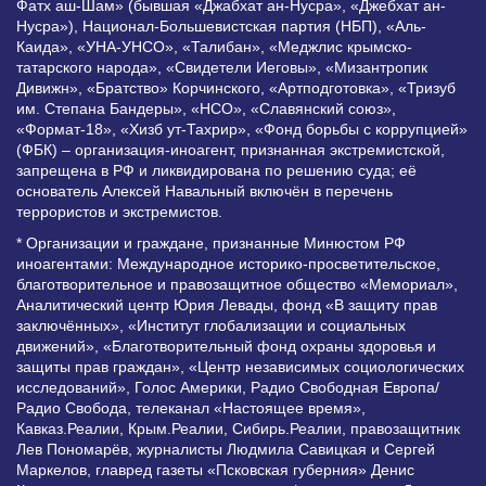
Фатх аш-Шам» (бывшая «Джабхат ан-Нусра», «Джебхат ан-
Нусра»), Национал-Большевистская партия (НБП), «Аль-
Каида», «УНА-УНСО», «Талибан», «Меджлис крымско-
татарского народа», «Свидетели Иеговы», «Мизантропик
Дивижн», «Братство» Корчинского, «Артподготовка», «Тризуб
им. Степана Бандеры», «НСО», «Славянский союз»,
«Формат-18», «Хизб ут-Тахрир», «Фонд борьбы с коррупцией»
(ФБК) – организация-иноагент, признанная экстремистской,
запрещена в РФ и ликвидирована по решению суда; её
основатель Алексей Навальный включён в перечень
террористов и экстремистов.
* Организации и граждане, признанные Минюстом РФ
иноагентами: Международное историко-просветительское,
благотворительное и правозащитное общество «Мемориал»,
Аналитический центр Юрия Левады, фонд «В защиту прав
заключённых», «Институт глобализации и социальных
движений», «Благотворительный фонд охраны здоровья и
защиты прав граждан», «Центр независимых социологических
исследований», Голос Америки, Радио Свободная Европа/
Радио Свобода, телеканал «Настоящее время»,
Кавказ.Реалии, Крым.Реалии, Сибирь.Реалии, правозащитник
Лев Пономарёв, журналисты Людмила Савицкая и Сергей
Маркелов, главред газеты «Псковская губерния» Денис