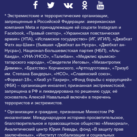
* Экстремистские и террористические организации,
запрещенные в Российской Федерации: американская
компания Meta и принадлежащие ей соцсети Instagram и
Facebook, «Правый сектор», «Украинская повстанческая
армия» (УПА), «Исламское государство» (ИГ, ИГИЛ), «Джабхат
Фатх аш-Шам» (бывшая «Джабхат ан-Нусра», «Джебхат ан-
Нусра»), Национал-Большевистская партия (НБП), «Аль-
Каида», «УНА-УНСО», «Талибан», «Меджлис крымско-
татарского народа», «Свидетели Иеговы», «Мизантропик
Дивижн», «Братство» Корчинского, «Артподготовка», «Тризуб
им. Степана Бандеры», «НСО», «Славянский союз»,
«Формат-18», «Хизб ут-Тахрир», «Фонд борьбы с коррупцией»
(ФБК) – организация-иноагент, признанная экстремистской,
запрещена в РФ и ликвидирована по решению суда; её
основатель Алексей Навальный включён в перечень
террористов и экстремистов.
* Организации и граждане, признанные Минюстом РФ
иноагентами: Международное историко-просветительское,
благотворительное и правозащитное общество «Мемориал»,
Аналитический центр Юрия Левады, фонд «В защиту прав
заключённых», «Институт глобализации и социальных