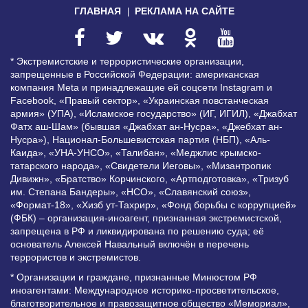
ГЛАВНАЯ
РЕКЛАМА НА САЙТЕ
* Экстремистские и террористические организации,
запрещенные в Российской Федерации: американская
компания Meta и принадлежащие ей соцсети Instagram и
Facebook, «Правый сектор», «Украинская повстанческая
армия» (УПА), «Исламское государство» (ИГ, ИГИЛ), «Джабхат
Фатх аш-Шам» (бывшая «Джабхат ан-Нусра», «Джебхат ан-
Нусра»), Национал-Большевистская партия (НБП), «Аль-
Каида», «УНА-УНСО», «Талибан», «Меджлис крымско-
татарского народа», «Свидетели Иеговы», «Мизантропик
Дивижн», «Братство» Корчинского, «Артподготовка», «Тризуб
им. Степана Бандеры», «НСО», «Славянский союз»,
«Формат-18», «Хизб ут-Тахрир», «Фонд борьбы с коррупцией»
(ФБК) – организация-иноагент, признанная экстремистской,
запрещена в РФ и ликвидирована по решению суда; её
основатель Алексей Навальный включён в перечень
террористов и экстремистов.
* Организации и граждане, признанные Минюстом РФ
иноагентами: Международное историко-просветительское,
благотворительное и правозащитное общество «Мемориал»,