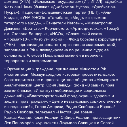
армия» (УПА), «Исламское государство» (ИГ, ИГИЛ), «Джабхат
Фатх аш-Шам» (бывшая «Джабхат ан-Нусра», «Джебхат ан-
Нусра»), Национал-Большевистская партия (НБП), «Аль-
Каида», «УНА-УНСО», «Талибан», «Меджлис крымско-
татарского народа», «Свидетели Иеговы», «Мизантропик
Дивижн», «Братство» Корчинского, «Артподготовка», «Тризуб
им. Степана Бандеры», «НСО», «Славянский союз»,
«Формат-18», «Хизб ут-Тахрир», «Фонд борьбы с коррупцией»
(ФБК) – организация-иноагент, признанная экстремистской,
запрещена в РФ и ликвидирована по решению суда; её
основатель Алексей Навальный включён в перечень
террористов и экстремистов.
* Организации и граждане, признанные Минюстом РФ
иноагентами: Международное историко-просветительское,
благотворительное и правозащитное общество «Мемориал»,
Аналитический центр Юрия Левады, фонд «В защиту прав
заключённых», «Институт глобализации и социальных
движений», «Благотворительный фонд охраны здоровья и
защиты прав граждан», «Центр независимых социологических
исследований», Голос Америки, Радио Свободная Европа/
Радио Свобода, телеканал «Настоящее время»,
Кавказ.Реалии, Крым.Реалии, Сибирь.Реалии, правозащитник
Лев Пономарёв, журналисты Людмила Савицкая и Сергей