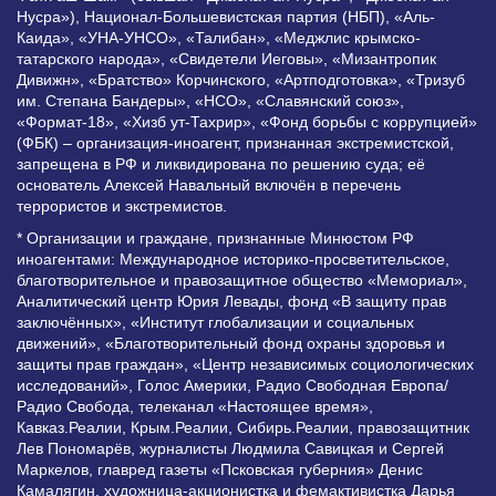
Нусра»), Национал-Большевистская партия (НБП), «Аль-
Каида», «УНА-УНСО», «Талибан», «Меджлис крымско-
татарского народа», «Свидетели Иеговы», «Мизантропик
Дивижн», «Братство» Корчинского, «Артподготовка», «Тризуб
им. Степана Бандеры», «НСО», «Славянский союз»,
«Формат-18», «Хизб ут-Тахрир», «Фонд борьбы с коррупцией»
(ФБК) – организация-иноагент, признанная экстремистской,
запрещена в РФ и ликвидирована по решению суда; её
основатель Алексей Навальный включён в перечень
террористов и экстремистов.
* Организации и граждане, признанные Минюстом РФ
иноагентами: Международное историко-просветительское,
благотворительное и правозащитное общество «Мемориал»,
Аналитический центр Юрия Левады, фонд «В защиту прав
заключённых», «Институт глобализации и социальных
движений», «Благотворительный фонд охраны здоровья и
защиты прав граждан», «Центр независимых социологических
исследований», Голос Америки, Радио Свободная Европа/
Радио Свобода, телеканал «Настоящее время»,
Кавказ.Реалии, Крым.Реалии, Сибирь.Реалии, правозащитник
Лев Пономарёв, журналисты Людмила Савицкая и Сергей
Маркелов, главред газеты «Псковская губерния» Денис
Камалягин, художница-акционистка и фемактивистка Дарья