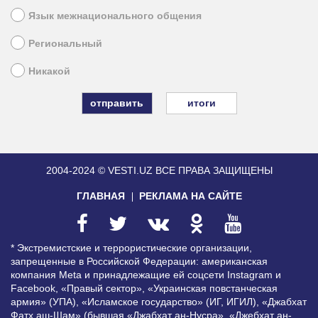
Язык межнационального общения
Региональный
Никакой
итоги
2004-2024 © VESTI.UZ
ВСЕ ПРАВА ЗАЩИЩЕНЫ
ГЛАВНАЯ
РЕКЛАМА НА САЙТЕ
* Экстремистские и террористические организации,
запрещенные в Российской Федерации: американская
компания Meta и принадлежащие ей соцсети Instagram и
Facebook, «Правый сектор», «Украинская повстанческая
армия» (УПА), «Исламское государство» (ИГ, ИГИЛ), «Джабхат
Фатх аш-Шам» (бывшая «Джабхат ан-Нусра», «Джебхат ан-