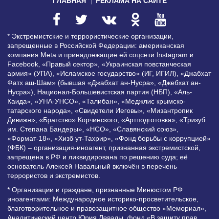
ГЛАВНАЯ
РЕКЛАМА НА САЙТЕ
* Экстремистские и террористические организации,
запрещенные в Российской Федерации: американская
компания Meta и принадлежащие ей соцсети Instagram и
Facebook, «Правый сектор», «Украинская повстанческая
армия» (УПА), «Исламское государство» (ИГ, ИГИЛ), «Джабхат
Фатх аш-Шам» (бывшая «Джабхат ан-Нусра», «Джебхат ан-
Нусра»), Национал-Большевистская партия (НБП), «Аль-
Каида», «УНА-УНСО», «Талибан», «Меджлис крымско-
татарского народа», «Свидетели Иеговы», «Мизантропик
Дивижн», «Братство» Корчинского, «Артподготовка», «Тризуб
им. Степана Бандеры», «НСО», «Славянский союз»,
«Формат-18», «Хизб ут-Тахрир», «Фонд борьбы с коррупцией»
(ФБК) – организация-иноагент, признанная экстремистской,
запрещена в РФ и ликвидирована по решению суда; её
основатель Алексей Навальный включён в перечень
террористов и экстремистов.
* Организации и граждане, признанные Минюстом РФ
иноагентами: Международное историко-просветительское,
благотворительное и правозащитное общество «Мемориал»,
Аналитический центр Юрия Левады, фонд «В защиту прав