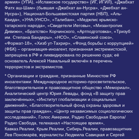
армия» (УПА), «Исламское государство» (ИГ, ИГИЛ), «Джабхат
Фатх аш-Шам» (бывшая «Джабхат ан-Нусра», «Джебхат ан-
Нусра»), Национал-Большевистская партия (НБП), «Аль-
Каида», «УНА-УНСО», «Талибан», «Меджлис крымско-
татарского народа», «Свидетели Иеговы», «Мизантропик
Дивижн», «Братство» Корчинского, «Артподготовка», «Тризуб
им. Степана Бандеры», «НСО», «Славянский союз»,
«Формат-18», «Хизб ут-Тахрир», «Фонд борьбы с коррупцией»
(ФБК) – организация-иноагент, признанная экстремистской,
запрещена в РФ и ликвидирована по решению суда; её
основатель Алексей Навальный включён в перечень
террористов и экстремистов.
* Организации и граждане, признанные Минюстом РФ
иноагентами: Международное историко-просветительское,
благотворительное и правозащитное общество «Мемориал»,
Аналитический центр Юрия Левады, фонд «В защиту прав
заключённых», «Институт глобализации и социальных
движений», «Благотворительный фонд охраны здоровья и
защиты прав граждан», «Центр независимых социологических
исследований», Голос Америки, Радио Свободная Европа/
Радио Свобода, телеканал «Настоящее время»,
Кавказ.Реалии, Крым.Реалии, Сибирь.Реалии, правозащитник
Лев Пономарёв, журналисты Людмила Савицкая и Сергей