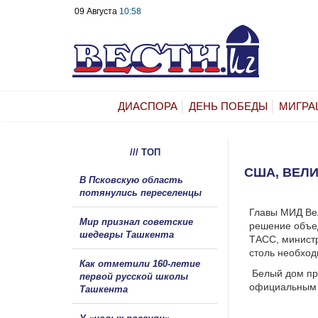
09 Августа
10:58
ДИАСПОРА
ДЕНЬ ПОБЕДЫ
МИГРА
/// ТОП
США, ВЕЛ
В Псковскую область
потянулись переселенцы
Главы МИД Ве
Мир признал советские
решение объед
шедевры Ташкента
ТАСС, министр
столь необхо
Как отметили 160-летие
Белый дом пр
первой русской школы
официальным 
Ташкента