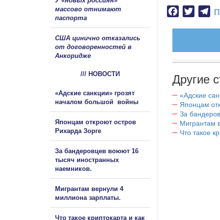
У «новых россиян»
массово отнимают
Facebook
Twitter
Te
П
паспорта
США цинично отказались
от договоренностей в
Анкоридже
/// НОВОСТИ
Другие с
«Адские санкции» грозят
«Адские са
началом большой войны
Японцам отк
За бандеров
Японцам откроют остров
Мигрантам в
Рихарда Зорге
Что такое к
За бандеровцев воюют 16
тысяч иностранных
наемников.
Мигрантам вернули 4
миллиона зарплаты.
Что такое криптокарта и как