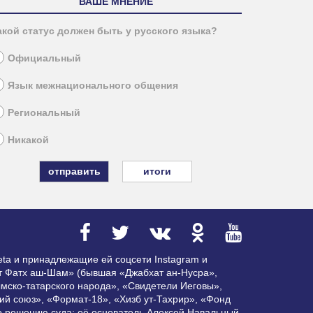
ВАШЕ МНЕНИЕ
акой статус должен быть у русского языка?
Официальный
Язык межнационального общения
Региональный
Никакой
итоги
ta и принадлежащие ей соцсети Instagram и
ат Фатх аш-Шам» (бывшая «Джабхат ан-Нусра»,
мско-татарского народа», «Свидетели Иеговы»,
ий союз», «Формат-18», «Хизб ут-Тахрир», «Фонд
по решению суда; её основатель Алексей Навальный