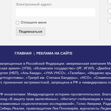
Электронный адрес:
Отпишите меня
Подписаться
ГЛАВНАЯ
РЕКЛАМА НА САЙТЕ
, запрещенные в Российской Федерации: американская компания Me
еская армия» (УПА), «Исламское государство» (ИГ, ИГИЛ), «Джабх
артия (НБП), «Аль-Каида», «УНА-УНСО», «Талибан», «Меджлис кры
Артподготовка», «Тризуб им. Степана Бандеры», «НСО», «Славянск
нт, признанная экстремистской, запрещена в РФ и ликвидирована 
РФ иноагентами: Международное историко-просветительское, благ
онд «В защиту прав заключённых», «Институт глобализации и со
независимых социологических исследований», Голос Америки, Рад
 Сибирь.Реалии, правозащитник Лев Пономарёв, журналисты Людми