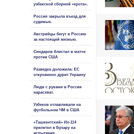
узбекской сборной «крота».
Россия закрыла въезд для
судимых.
Австрийцы бегут в Россию
за настоящей жизнью.
Синдаров блистал в матче
против США
Разведка доложила: ЕС
откровенно дурит Украину
Люди с руками в России
нарасхват.
Узбеков отлавливали на
футбольном ЧМ в США
«Ташкентский» Ил-114
прилетел в Бухару на
испытания.