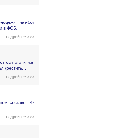
лодежи чат-бот
и в ФСБ.
подробнее >>>
т святого князя
ал крестить…
подробнее >>>
ном составе. Их
подробнее >>>