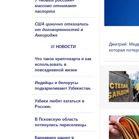
У «новых россиян»
массово отнимают
паспорта
США цинично отказались
от договоренностей в
Анкоридже
Дмитрий Медв
/// НОВОСТИ
которая потер
Что такое криптокарта и как
использовать в
повседневной жизни
Индийцы и белорусы
подкармливают Узбекистан.
Узбеки любят кататься в
Россию.
В Псковскую область
потянулись переселенцы
Каннаваро нашел в