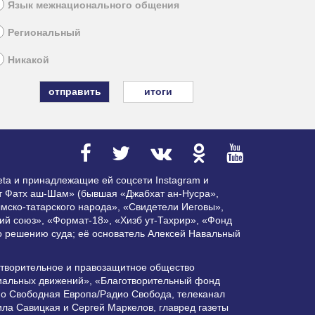
Язык межнационального общения
Региональный
Никакой
итоги
ta и принадлежащие ей соцсети Instagram и
ат Фатх аш-Шам» (бывшая «Джабхат ан-Нусра»,
мско-татарского народа», «Свидетели Иеговы»,
ий союз», «Формат-18», «Хизб ут-Тахрир», «Фонд
по решению суда; её основатель Алексей Навальный
отворительное и правозащитное общество
циальных движений», «Благотворительный фонд
ио Свободная Европа/Радио Свобода, телеканал
ла Савицкая и Сергей Маркелов, главред газеты