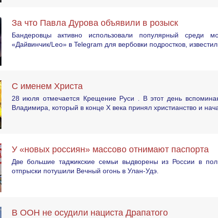
За что Павла Дурова объявили в розыск
Бандеровцы активно использовали популярный среди мо
«Дайвинчик/Leo» в Telegram для вербовки подростков, известил
С именем Христа
28 июля отмечается Крещение Руси . В этот день вспоминаю
Владимира, который в конце X века принял христианство и нач
У «новых россиян» массово отнимают паспорта
Две большие таджикские семьи выдворены из России в пол
отпрыски потушили Вечный огонь в Улан-Удэ.
В ООН не осудили нациста Драпатого