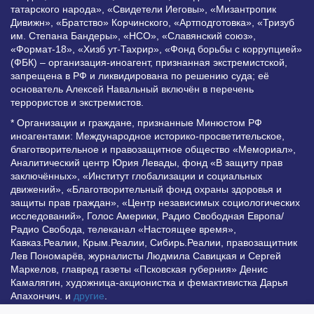
татарского народа», «Свидетели Иеговы», «Мизантропик
Дивижн», «Братство» Корчинского, «Артподготовка», «Тризуб
им. Степана Бандеры», «НСО», «Славянский союз»,
«Формат-18», «Хизб ут-Тахрир», «Фонд борьбы с коррупцией»
(ФБК) – организация-иноагент, признанная экстремистской,
запрещена в РФ и ликвидирована по решению суда; её
основатель Алексей Навальный включён в перечень
террористов и экстремистов.
* Организации и граждане, признанные Минюстом РФ
иноагентами: Международное историко-просветительское,
благотворительное и правозащитное общество «Мемориал»,
Аналитический центр Юрия Левады, фонд «В защиту прав
заключённых», «Институт глобализации и социальных
движений», «Благотворительный фонд охраны здоровья и
защиты прав граждан», «Центр независимых социологических
исследований», Голос Америки, Радио Свободная Европа/
Радио Свобода, телеканал «Настоящее время»,
Кавказ.Реалии, Крым.Реалии, Сибирь.Реалии, правозащитник
Лев Пономарёв, журналисты Людмила Савицкая и Сергей
Маркелов, главред газеты «Псковская губерния» Денис
Камалягин, художница-акционистка и фемактивистка Дарья
Апахончич. и
другие
.