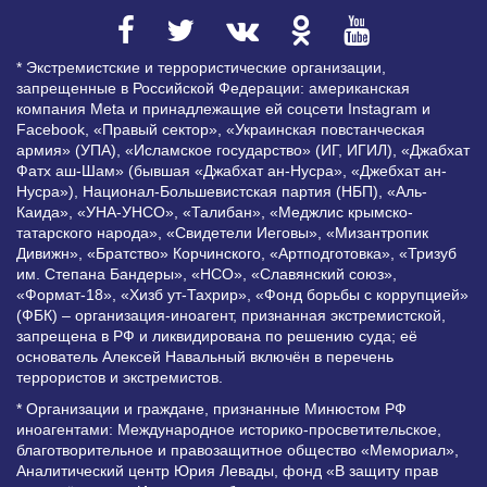
* Экстремистские и террористические организации,
запрещенные в Российской Федерации: американская
компания Meta и принадлежащие ей соцсети Instagram и
Facebook, «Правый сектор», «Украинская повстанческая
армия» (УПА), «Исламское государство» (ИГ, ИГИЛ), «Джабхат
Фатх аш-Шам» (бывшая «Джабхат ан-Нусра», «Джебхат ан-
Нусра»), Национал-Большевистская партия (НБП), «Аль-
Каида», «УНА-УНСО», «Талибан», «Меджлис крымско-
татарского народа», «Свидетели Иеговы», «Мизантропик
Дивижн», «Братство» Корчинского, «Артподготовка», «Тризуб
им. Степана Бандеры», «НСО», «Славянский союз»,
«Формат-18», «Хизб ут-Тахрир», «Фонд борьбы с коррупцией»
(ФБК) – организация-иноагент, признанная экстремистской,
запрещена в РФ и ликвидирована по решению суда; её
основатель Алексей Навальный включён в перечень
террористов и экстремистов.
* Организации и граждане, признанные Минюстом РФ
иноагентами: Международное историко-просветительское,
благотворительное и правозащитное общество «Мемориал»,
Аналитический центр Юрия Левады, фонд «В защиту прав