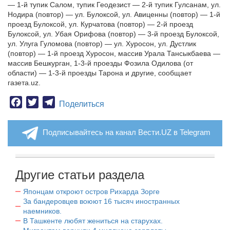
— 1-й тупик Салом, тупик Геодезист — 2-й тупик Гулсанам, ул.
Нодира (повтор) — ул. Булоксой, ул. Авиценны (повтор) — 1-й
проезд Булоксой, ул. Курчатова (повтор) — 2-й проезд
Булоксой, ул. Убая Орифова (повтор) — 3-й проезд Булоксой,
ул. Улуга Гуломова (повтор) — ул. Хуросон, ул. Дустлик
(повтор) — 1-й проезд Хуросон, массив Урала Тансыкбаева —
массив Бешкурган, 1-3-й проезды Фозила Одилова (от
области) — 1-3-й проезды Тарона и другие, сообщает
газета.uz.
Facebook
Twitter
Telegram
Поделиться
Подписывайтесь на канал Вести.UZ в Telegram
Другие статьи раздела
Японцам откроют остров Рихарда Зорге
За бандеровцев воюют 16 тысяч иностранных
наемников.
В Ташкенте любят жениться на старухах.