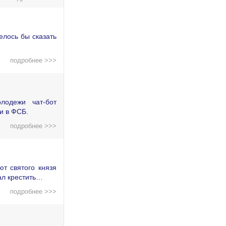
елось бы сказать
подробнее >>>
лодежи чат-бот
и в ФСБ.
подробнее >>>
т святого князя
ал крестить…
подробнее >>>