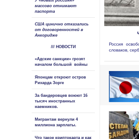
У «новых россиян»
массово отнимают
паспорта
США цинично отказались
от договоренностей в
Анкоридже
Россия освоб
/// НОВОСТИ
словаков, сер
«Адские санкции» грозят
началом большой войны
Японцам откроют остров
Рихарда Зорге
За бандеровцев воюют 16
тысяч иностранных
наемников.
Мигрантам вернули 4
миллиона зарплаты.
Что такое криптокарта и как