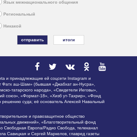
Язык межнационального общения
Региональный
Никакой
итоги
ta и принадлежащие ей соцсети Instagram и
ат Фатх аш-Шам» (бывшая «Джабхат ан-Нусра»,
мско-татарского народа», «Свидетели Иеговы»,
ий союз», «Формат-18», «Хизб ут-Тахрир», «Фонд
по решению суда; её основатель Алексей Навальный
отворительное и правозащитное общество
циальных движений», «Благотворительный фонд
ио Свободная Европа/Радио Свобода, телеканал
ла Савицкая и Сергей Маркелов, главред газеты