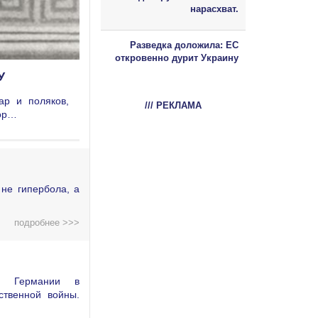
нарасхват.
Разведка доложила: ЕС
откровенно дурит Украину
У
ар и поляков,
/// РЕКЛАМА
дор…
не гипербола, а
подробнее >>>
ой Германии в
ственной войны.