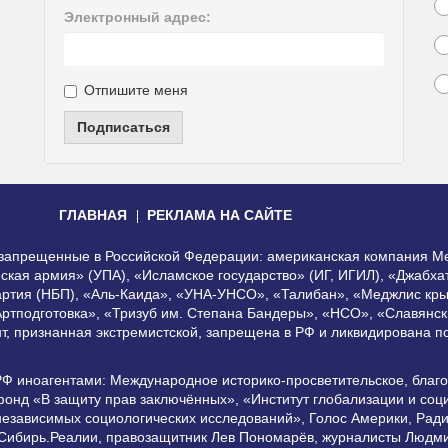
Электронный адрес:
Отпишите меня
Подписаться
ГЛАВНАЯ
РЕКЛАМА НА САЙТЕ
, запрещенные в Российской Федерации: американская компания Me
еская армия» (УПА), «Исламское государство» (ИГ, ИГИЛ), «Джабх
артия (НБП), «Аль-Каида», «УНА-УНСО», «Талибан», «Меджлис кры
Артподготовка», «Тризуб им. Степана Бандеры», «НСО», «Славянск
нт, признанная экстремистской, запрещена в РФ и ликвидирована 
РФ иноагентами: Международное историко-просветительское, благ
онд «В защиту прав заключённых», «Институт глобализации и со
независимых социологических исследований», Голос Америки, Рад
 Сибирь.Реалии, правозащитник Лев Пономарёв, журналисты Людми