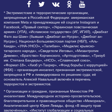
* Экстремистские и террористические организации,
запрещенные в Российской Федерации: американская
компания Meta и принадлежащие ей соцсети Instagram и
Facebook, «Правый сектор», «Украинская повстанческая
армия» (УПА), «Исламское государство» (ИГ, ИГИЛ), «Джабхат
Фатх аш-Шам» (бывшая «Джабхат ан-Нусра», «Джебхат ан-
Нусра»), Национал-Большевистская партия (НБП), «Аль-
Каида», «УНА-УНСО», «Талибан», «Меджлис крымско-
татарского народа», «Свидетели Иеговы», «Мизантропик
Дивижн», «Братство» Корчинского, «Артподготовка», «Тризуб
им. Степана Бандеры», «НСО», «Славянский союз»,
«Формат-18», «Хизб ут-Тахрир», «Фонд борьбы с коррупцией»
(ФБК) – организация-иноагент, признанная экстремистской,
запрещена в РФ и ликвидирована по решению суда; её
основатель Алексей Навальный включён в перечень
террористов и экстремистов.
* Организации и граждане, признанные Минюстом РФ
иноагентами: Международное историко-просветительское,
благотворительное и правозащитное общество «Мемориал»,
Аналитический центр Юрия Левады, фонд «В защиту прав
заключённых», «Институт глобализации и социальных