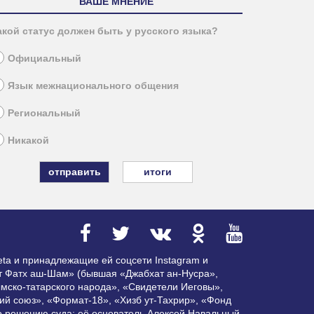
ВАШЕ МНЕНИЕ
акой статус должен быть у русского языка?
Официальный
Язык межнационального общения
Региональный
Никакой
итоги
ta и принадлежащие ей соцсети Instagram и
ат Фатх аш-Шам» (бывшая «Джабхат ан-Нусра»,
мско-татарского народа», «Свидетели Иеговы»,
ий союз», «Формат-18», «Хизб ут-Тахрир», «Фонд
по решению суда; её основатель Алексей Навальный