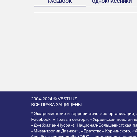
FACEBOOK
ОДНОКЛАССНИКИ
2004-2024 © VESTI.UZ
ВСЕ ПРАВА ЗАЩИЩЕНЫ
* Экстремистские и террористические организации
Facebook, «Правый сектор», «Украинская повстанч
«Джебхат ан-Нусра»), Национал-Большевистская п
«Мизантропик Дивижн», «Братство» Корчинского, «
борьбы с коррупцией» (ФБК) – организация-иноаге