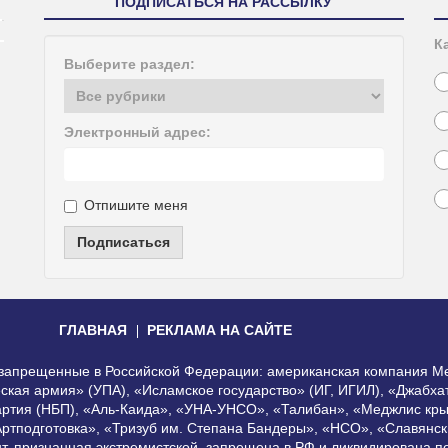
ПОДПИСАТЬСЯ НА РАССЫЛКУ
К
Выберите раздел:
Электронный адрес:
Отпишите меня
Подписаться
ГЛАВНАЯ
РЕКЛАМА НА САЙТЕ
, запрещенные в Российской Федерации: американская компания Me
еская армия» (УПА), «Исламское государство» (ИГ, ИГИЛ), «Джабх
артия (НБП), «Аль-Каида», «УНА-УНСО», «Талибан», «Меджлис кры
Артподготовка», «Тризуб им. Степана Бандеры», «НСО», «Славянск
нт, признанная экстремистской, запрещена в РФ и ликвидирована 