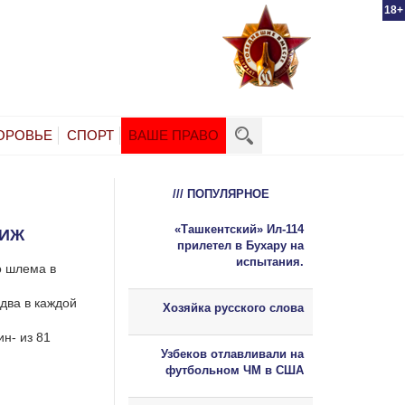
18+
ОРОВЬЕ
СПОРТ
ВАШЕ ПРАВО
/// ПОПУЛЯРНОЕ
«Ташкентский» Ил-114
РИЖ
прилетел в Бухару на
испытания.
о шлема в
два в каждой
Хозяйка русского слова
н- из 81
Узбеков отлавливали на
футбольном ЧМ в США