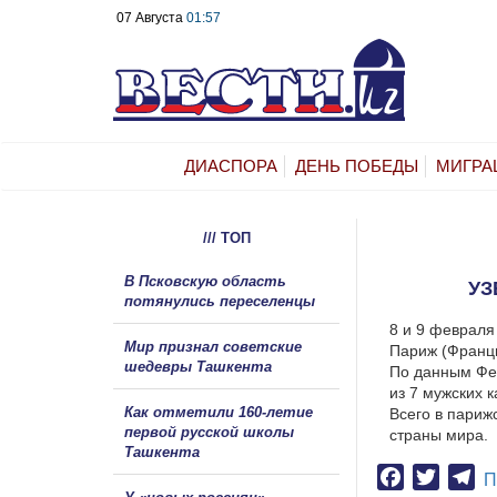
07 Августа
01:57
ДИАСПОРА
ДЕНЬ ПОБЕДЫ
МИГРА
/// ТОП
В Псковскую область
УЗ
потянулись переселенцы
8 и 9 февраля
Мир признал советские
Париж (Франц
шедевры Ташкента
По данным Фед
из 7 мужских к
Как отметили 160-летие
Всего в париж
первой русской школы
страны мира.
Ташкента
Facebook
Twitter
Te
П