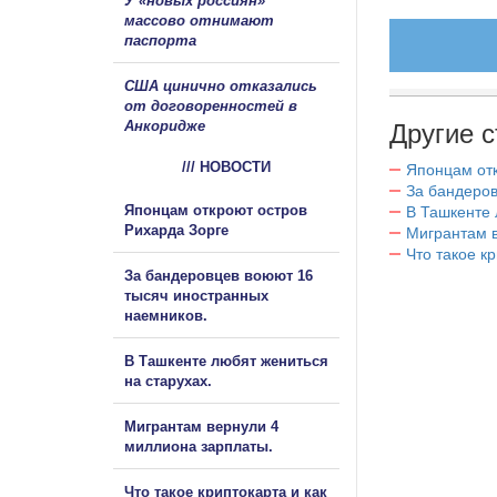
У «новых россиян»
массово отнимают
паспорта
США цинично отказались
от договоренностей в
Анкоридже
Другие с
/// НОВОСТИ
Японцам отк
За бандеров
Японцам откроют остров
В Ташкенте 
Рихарда Зорге
Мигрантам в
Что такое к
За бандеровцев воюют 16
тысяч иностранных
наемников.
В Ташкенте любят жениться
на старухах.
Мигрантам вернули 4
миллиона зарплаты.
Что такое криптокарта и как